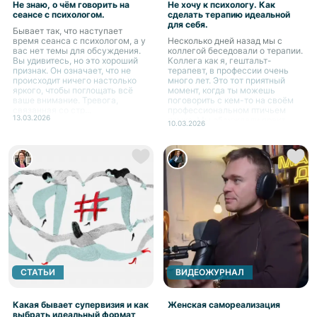
Не знаю, о чём говорить на
Не хочу к психологу. Как
сеансе с психологом.
сделать терапию идеальной
для себя.
Бывает так, что наступает
время сеанса с психологом, а у
Несколько дней назад мы с
вас нет темы для обсуждения.
коллегой беседовали о терапии.
Вы удивитесь, но это хороший
Коллега как я, гештальт-
признак. Он означает, что не
терапевт, в профессии очень
происходит ничего настолько
много лет. Это тот приятный
яркого, чтобы поглощать всё
момент, когда ты можешь
ваше внимание. Тревога,
поговорить с кем-то на своём
связанная со стр...
профессиональном птичьем
13.03.2026
языке. Мы обсуждали практ...
10.03.2026
СТАТЬИ
ВИДЕОЖУРНАЛ
Какая бывает супервизия и как
Женская самореализация
выбрать идеальный формат