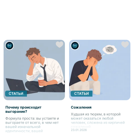
СТАТЬИ
СТАТЬИ
Почему происходит
Сожаления
выгорание?
Худшая из тюрем, в которой
Формула проста: вы устаете и
может оказаться любой
выгораете от всего, в чем нет
человек, сложена из кирпичей
вашей изначальной
сожалений.
23.01.2026
идентичности, вашей