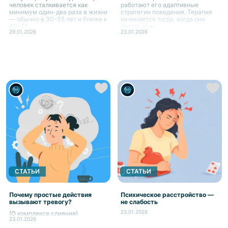
человек сталкивается как
работают его адаптивные
минимум один-два раза в жизни
стратегии поведения. Терапия
— обычно в 30–35 лет и ближе к
начинается тогда, когда они
40–45.
терпят крах.
29.01.2026
23.01.2026
СТАТЬИ
СТАТЬИ
Почему простые действия
Психическое расстройство —
вызывают тревогу?
не слабость
23.01.2026
(О комплексе слияния)
23.01.2026