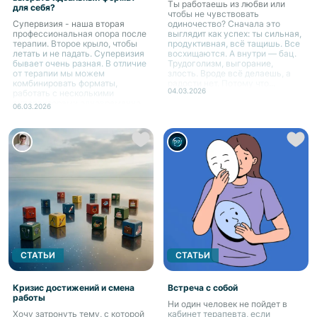
Ты работаешь из любви или
для себя?
чтобы не чувствовать
Супервизия - наша вторая
одиночество? Сначала это
профессиональная опора после
выглядит как успех: ты сильная,
терапии. Второе крыло, чтобы
продуктивная, всё тащишь. Все
летать и не падать. Супервизия
восхищаются. А внутри — бац.
бывает очень разная. В отличие
Трудоголизм, выгорание,
от терапии мы можем
злость. Вроде всё делаешь, а
комбинировать форматы,
радости нет. Потому что...
04.03.2026
работать с несколькими
супервизорами одновременно
06.03.2026
СТАТЬИ
СТАТЬИ
Кризис достижений и смена
Встреча с собой
работы
Ни один человек не пойдет в
Хочу затронуть тему, с которой
кабинет терапевта, если