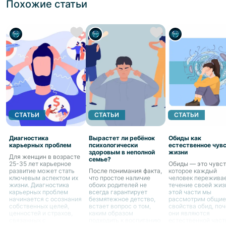
Похожие статьи
СТАТЬИ
СТАТЬИ
СТАТЬИ
Диагностика
Вырастет ли ребёнок
Обиды как
карьерных проблем
психологически
естественное чув
здоровым в неполной
жизни
Для женщин в возрасте
семье?
25-35 лет карьерное
Обиды — это чувст
развитие может стать
После понимания факта,
которое каждый
ключевым аспектом их
что простое наличие
человек переживае
жизни. Диагностика
обоих родителей не
течение своей жиз
карьерных проблем
всегда гарантирует
этой части мы
начинается с осознания
безмятежное детство,
рассмотрим общие
собственных целей,
встает вопрос о том,
свойства обид, по
ценностей и страхов,
каким образом
они являются
связанных с
подходить к воспитанию
естественной час