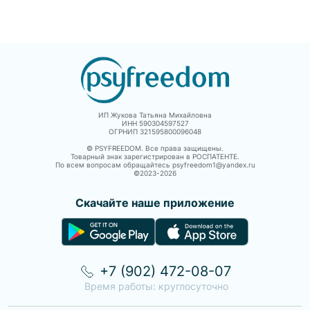
профессиональным
ребенка в случае
человеческого опы
ростом.
отсутствия одного из
как они могут влия
родителей. Это является
жизнь женщин.
не только вызовом для
самого ребенка, но и
для родителя,
остающегося с ним
ИП Жукова Татьяна Михайловна
ИНН 590304597527
ОГРНИП 321595800096048
© PSYFREEDOM. Все права защищены.
Товарный знак зарегистрирован в РОСПАТЕНТЕ.
По всем вопросам обращайтесь psyfreedom1@yandex.ru
©2023-
2026
Скачайте наше приложение
+7 (902) 472-08-07
Время работы: круглосуточно