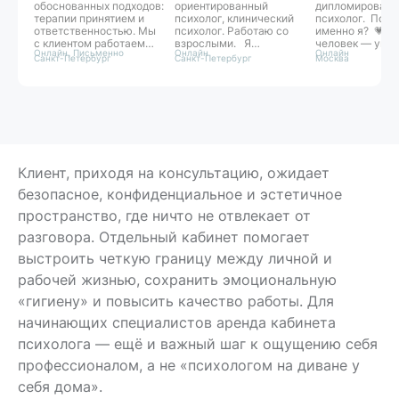
обоснованных подходов:
ориентированный
дипломирован
терапии принятием и
психолог, клинический
психолог. Поч
ответственностью. Мы
психолог. Работаю со
именно я? 💗К
с клиентом работаем
взрослыми. Я
человек — уник
Онлайн, Письменно
Онлайн
Онлайн
как команда над
предлагаю вам
поэтому каждо
Санкт-Петербург
Санкт-Петербург
Москва
достижением целей и
безопасное
необходим осо
задач терапии. Свой
пространство, где мы
подход. Опирая
стиль могу
сможем найти источник
для работы я и
сформулировать как
ваших трудностей и шаг
интегрированн
«бережная
за шагом приблизиться
подход
внимательность».
к желаемым
консультирован
Прямо на сессиях мы
изменениям.
Интегративный 
формируем конкретные
— это гибкость,
навыки под запрос
глубина, опора 
Клиент, приходя на консультацию, ожидает
человека, которые
и на живой конт
безопасное, конфиденциальное и эстетичное
возможно унести с
человеком. Это
собой в жизнь. Если
модный тренд, 
пространство, где ничто не отвлекает от
ситуация позволяет,
осознанный
предпочитаю
профессиональ
разговора. Отдельный кабинет помогает
интервенции с быстрым
выбор.
эффектом.
выстроить четкую границу между личной и
рабочей жизнью, сохранить эмоциональную
«гигиену» и повысить качество работы. Для
начинающих специалистов аренда кабинета
психолога — ещё и важный шаг к ощущению себя
профессионалом, а не «психологом на диване у
себя дома».