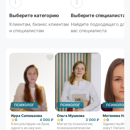
1
2
Выберите категорию
Выберите специалиста
Клиентам, бизнес клиентам
Найдите подходящего для
и специалистам
вас специалиста
ПСИХОЛОГ
ПСИХОЛОГ
ПСИХОЛОГ
Ирра Сапонькова
Ольга Мушкова
Матвеева Ната
0
4 000 ₽
0
3 000 ₽
0
Консультирую на базе
Магистр психологии,
Здравствуйте, 
одного из научно-
психоаналитически
зовут Наталья. 