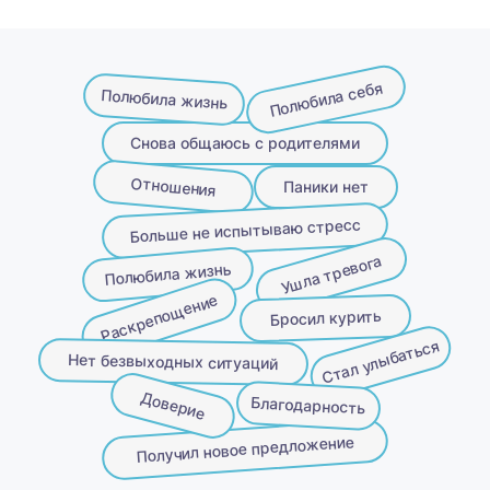
Полюбила себя
Полюбила жизнь
Снова общаюсь с родителями
Отношения
Паники нет
Больше не испытываю стресс
Ушла тревога
Полюбила жизнь
Раскрепощение
Бросил курить
Стал улыбаться
Нет безвыходных ситуаций
Доверие
Благодарность
Получил новое предложение