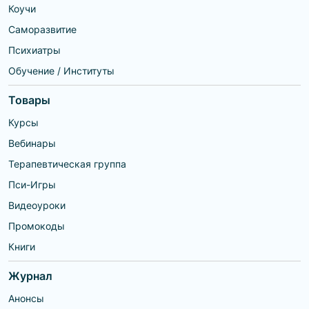
вины, обиды, зависти,
обида, тревога, самооценка,
Коучи
ревности, стыда; Полная
неуверенность, комплексы,
безопасность и
прокрастинация, психотравмы,
Саморазвитие
конфиденциальность
стресс) Цели (отношения/
Искренне и с уважением
работа/деньги)
Психиатры
принимаю Вас и Ваши
личностные особенности,
Обучение / Институты
позицию и мировоззрение
Наша работа строится в
соответствии с Вашей
Товары
готовностью и темпом
Работаю эффективно и
бережено
Курсы
Вебинары
Терапевтическая группа
Пси-Игры
Видеоуроки
Промокоды
Книги
Журнал
Анонсы