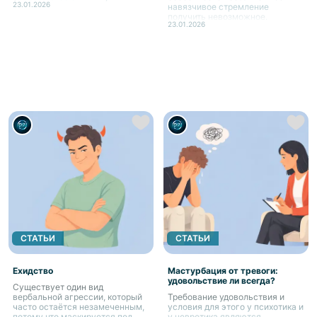
23.01.2026
навязчивое стремление
получить невозможное.
23.01.2026
СТАТЬИ
СТАТЬИ
Ехидство
Мастурбация от тревоги:
удовольствие ли всегда?
Существует один вид
вербальной агрессии, который
Требование удовольствия и
часто остаётся незамеченным,
условия для этого у психотика и
потому что маскируется под
у невротика являются