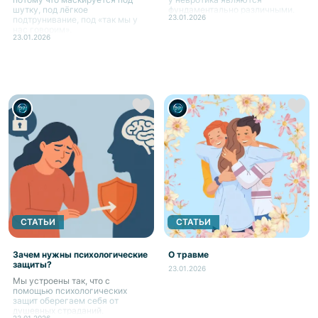
шутку, под лёгкое
фундаментально различными.
23.01.2026
подтрунивание, под «так мы у
нас говорим».
23.01.2026
СТАТЬИ
СТАТЬИ
Зачем нужны психологические
О травме
защиты?
23.01.2026
Мы устроены так, что с
помощью психологических
защит оберегаем себя от
душевных страданий.
23.01.2026