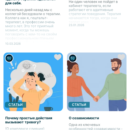
Ни один человек не пойдет в
для себя.
кабинет терапевта, если
Несколько дней назад мы с
работают его адаптивные
коллегой беседовали о терапии.
стратегии поведения. Терапия
Коллега как я, гештальт-
начинается тогда, когда они
терапевт, в профессии очень
терпят крах.
23.01.2026
много лет. Это тот приятный
момент, когда ты можешь
поговорить с кем-то на своём
профессиональном птичьем
языке. Мы обсуждали практ...
10.03.2026
СТАТЬИ
СТАТЬИ
Почему простые действия
О созависимости
вызывают тревогу?
Одна из ключевых
(О комплексе слияния)
особенностей созависимости -