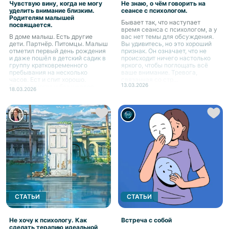
Чувствую вину, когда не могу
Не знаю, о чём говорить на
уделить внимание близким.
сеансе с психологом.
Родителям малышей
Бывает так, что наступает
посвящается.
время сеанса с психологом, а у
В доме малыш. Есть другие
вас нет темы для обсуждения.
дети. Партнёр. Питомцы. Малыш
Вы удивитесь, но это хороший
отметил первый день рождения
признак. Он означает, что не
и даже пошёл в детский садик в
происходит ничего настолько
группу кратковременного
яркого, чтобы поглощать всё
пребывания на несколько
ваше внимание. Тревога,
часов. Ест и спит хорошо.
связанная со стр...
13.03.2026
Болеет иногда и без ужасов.
18.03.2026
Вернулась работа, даже...
СТАТЬИ
СТАТЬИ
Не хочу к психологу. Как
Встреча с собой
сделать терапию идеальной