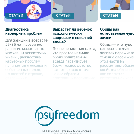
СТАТЬИ
СТАТЬИ
СТАТЬИ
Диагностика
Вырастет ли ребёнок
Обиды как
карьерных проблем
психологически
естественное чув
здоровым в неполной
жизни
Для женщин в возрасте
семье?
25-35 лет карьерное
Обиды — это чувст
развитие может стать
После понимания факта,
которое каждый
ключевым аспектом их
что простое наличие
человек переживае
жизни. Диагностика
обоих родителей не
течение своей жиз
карьерных проблем
всегда гарантирует
этой части мы
начинается с осознания
безмятежное детство,
рассмотрим общие
собственных целей,
встает вопрос о том,
свойства обид, по
ценностей и страхов,
каким образом
они являются
связанных с
подходить к воспитанию
естественной час
профессиональным
ребенка в случае
человеческого опы
ростом.
отсутствия одного из
как они могут влия
родителей. Это является
жизнь женщин.
не только вызовом для
самого ребенка, но и
для родителя,
остающегося с ним
ИП Жукова Татьяна Михайловна