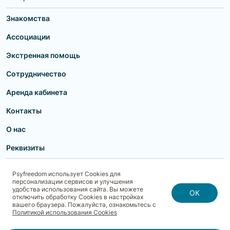
Знакомства
Ассоциации
Экстренная помощь
Сотрудничество
Аренда кабинета
Контакты
О нас
Реквизиты
Пользовательское соглашение
Политика конфиденциальности
Psyfreedom использует Cookies для
Договор-оферта для партнеров и образовательных учреждений
персонализации сервисов и улучшения
Договор-оферта для специалистов
Блог
Карта сайта
удобства использования сайта. Вы можете
Согласие на обработку, хранение и передачу персональных данных
ОК
отключить обработку Cookies в настройках
Реквизиты
Политика использования cookies
вашего браузера. Пожалуйста, ознакомьтесь с
Договор-оферта с Клиентом
Политика безопасности платежей
Политикой использования Cookies