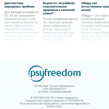
Диагностика
Вырастет ли ребёнок
Обиды как
карьерных проблем
психологически
естественное чув
здоровым в неполной
жизни
Для женщин в возрасте
семье?
25-35 лет карьерное
Обиды — это чувст
развитие может стать
После понимания факта,
которое каждый
ключевым аспектом их
что простое наличие
человек переживае
жизни. Диагностика
обоих родителей не
течение своей жиз
карьерных проблем
всегда гарантирует
этой части мы
начинается с осознания
безмятежное детство,
рассмотрим общие
собственных целей,
встает вопрос о том,
свойства обид, по
ценностей и страхов,
каким образом
они являются
связанных с
подходить к воспитанию
естественной час
профессиональным
ребенка в случае
человеческого опы
ростом.
отсутствия одного из
как они могут влия
родителей. Это является
жизнь женщин.
не только вызовом для
самого ребенка, но и
для родителя,
остающегося с ним
ИП Жукова Татьяна Михайловна
ИНН 590304597527
ОГРНИП 321595800096048
© PSYFREEDOM. Все права защищены.
Товарный знак зарегистрирован в РОСПАТЕНТЕ.
По всем вопросам обращайтесь psyfreedom1@yandex.ru
©2023-
2026