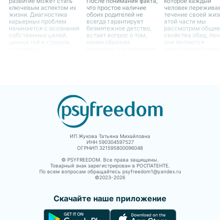
развитие может стать
После понимания факта,
которое каждый
ключевым аспектом их
что простое наличие
человек переживае
жизни. Диагностика
обоих родителей не
течение своей жиз
карьерных проблем
всегда гарантирует
этой части мы
начинается с осознания
безмятежное детство,
рассмотрим общие
собственных целей,
встает вопрос о том,
свойства обид, по
ценностей и страхов,
каким образом
они являются
связанных с
подходить к воспитанию
естественной час
профессиональным
ребенка в случае
человеческого опы
ростом.
отсутствия одного из
как они могут влия
родителей. Это является
жизнь женщин.
не только вызовом для
самого ребенка, но и
для родителя,
остающегося с ним
ИП Жукова Татьяна Михайловна
ИНН 590304597527
ОГРНИП 321595800096048
© PSYFREEDOM. Все права защищены.
Товарный знак зарегистрирован в РОСПАТЕНТЕ.
По всем вопросам обращайтесь psyfreedom1@yandex.ru
©2023-
2026
Скачайте наше приложение