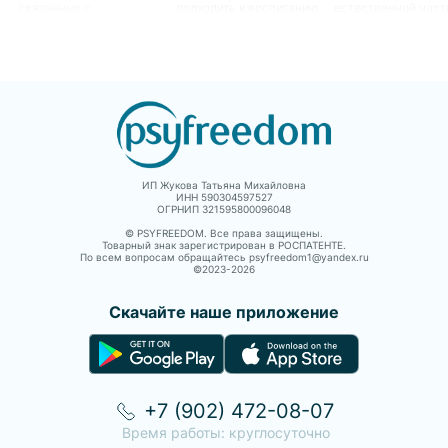
связанных с
подходить к воспитанию
естественной час
профессиональным
ребенка в случае
человеческого опы
ростом.
отсутствия одного из
как они могут влия
родителей. Это является
жизнь женщин.
не только вызовом для
самого ребенка, но и
для родителя,
остающегося с ним
ИП Жукова Татьяна Михайловна
ИНН 590304597527
ОГРНИП 321595800096048
© PSYFREEDOM. Все права защищены.
Товарный знак зарегистрирован в РОСПАТЕНТЕ.
По всем вопросам обращайтесь psyfreedom1@yandex.ru
©2023-
2026
Скачайте наше приложение
+7 (902) 472-08-07
Время работы: круглосуточно