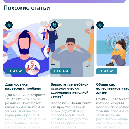
Похожие статьи
СТАТЬИ
СТАТЬИ
СТАТЬИ
Диагностика
Вырастет ли ребёнок
Обиды как
карьерных проблем
психологически
естественное чув
здоровым в неполной
жизни
Для женщин в возрасте
семье?
25-35 лет карьерное
Обиды — это чувст
развитие может стать
После понимания факта,
которое каждый
ключевым аспектом их
что простое наличие
человек переживае
жизни. Диагностика
обоих родителей не
течение своей жиз
карьерных проблем
всегда гарантирует
этой части мы
начинается с осознания
безмятежное детство,
рассмотрим общие
собственных целей,
встает вопрос о том,
свойства обид, по
ценностей и страхов,
каким образом
они являются