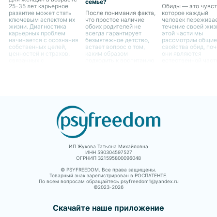
семье?
25-35 лет карьерное
Обиды — это чувст
развитие может стать
После понимания факта,
которое каждый
ключевым аспектом их
что простое наличие
человек переживае
жизни. Диагностика
обоих родителей не
течение своей жиз
карьерных проблем
всегда гарантирует
этой части мы
начинается с осознания
безмятежное детство,
рассмотрим общие
собственных целей,
встает вопрос о том,
свойства обид, по
ценностей и страхов,
каким образом
они являются
связанных с
подходить к воспитанию
естественной час
профессиональным
ребенка в случае
человеческого опы
ростом.
отсутствия одного из
как они могут влия
родителей. Это является
жизнь женщин.
не только вызовом для
самого ребенка, но и
для родителя,
остающегося с ним
ИП Жукова Татьяна Михайловна
ИНН 590304597527
ОГРНИП 321595800096048
© PSYFREEDOM. Все права защищены.
Товарный знак зарегистрирован в РОСПАТЕНТЕ.
По всем вопросам обращайтесь psyfreedom1@yandex.ru
©2023-
2026
Скачайте наше приложение