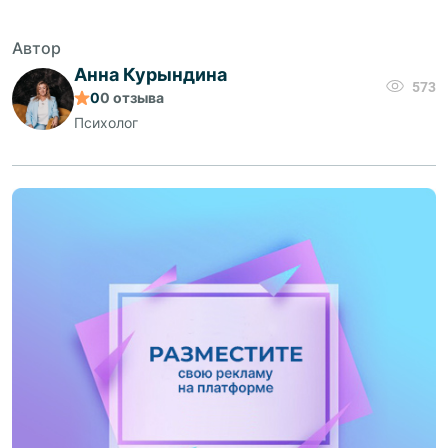
Автор
Анна Курындина
573
0
0
отзыва
Психолог