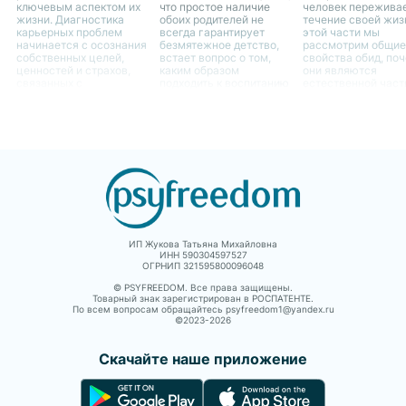
ключевым аспектом их
что простое наличие
человек переживае
жизни. Диагностика
обоих родителей не
течение своей жиз
карьерных проблем
всегда гарантирует
этой части мы
начинается с осознания
безмятежное детство,
рассмотрим общие
собственных целей,
встает вопрос о том,
свойства обид, по
ценностей и страхов,
каким образом
они являются
связанных с
подходить к воспитанию
естественной час
профессиональным
ребенка в случае
человеческого опы
ростом.
отсутствия одного из
как они могут влия
родителей. Это является
жизнь женщин.
не только вызовом для
самого ребенка, но и
для родителя,
остающегося с ним
ИП Жукова Татьяна Михайловна
ИНН 590304597527
ОГРНИП 321595800096048
© PSYFREEDOM. Все права защищены.
Товарный знак зарегистрирован в РОСПАТЕНТЕ.
По всем вопросам обращайтесь psyfreedom1@yandex.ru
©2023-
2026
Скачайте наше приложение