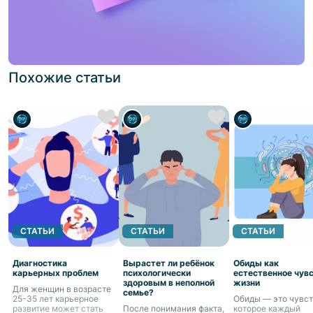
Похожие статьи
СТАТЬИ
СТАТЬИ
СТАТЬИ
Диагностика
Вырастет ли ребёнок
Обиды как
карьерных проблем
психологически
естественное чув
здоровым в неполной
жизни
Для женщин в возрасте
семье?
25-35 лет карьерное
Обиды — это чувст
развитие может стать
После понимания факта,
которое каждый