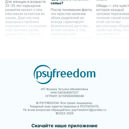
Для женщин в возрасте
семье?
25-35 лет карьерное
Обиды — это чувст
развитие может стать
После понимания факта,
которое каждый
ключевым аспектом их
что простое наличие
человек переживае
жизни. Диагностика
обоих родителей не
течение своей жиз
карьерных проблем
всегда гарантирует
этой части мы
начинается с осознания
безмятежное детство,
рассмотрим общие
собственных целей,
встает вопрос о том,
свойства обид, по
ценностей и страхов,
каким образом
они являются
связанных с
подходить к воспитанию
естественной час
профессиональным
ребенка в случае
человеческого опы
ростом.
отсутствия одного из
как они могут влия
родителей. Это является
жизнь женщин.
не только вызовом для
самого ребенка, но и
для родителя,
остающегося с ним
ИП Жукова Татьяна Михайловна
ИНН 590304597527
ОГРНИП 321595800096048
© PSYFREEDOM. Все права защищены.
Товарный знак зарегистрирован в РОСПАТЕНТЕ.
По всем вопросам обращайтесь psyfreedom1@yandex.ru
©2023-
2026
Скачайте наше приложение