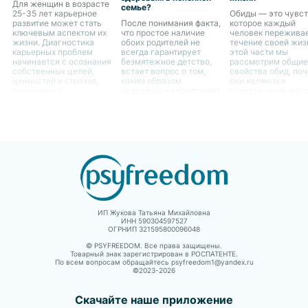
Для женщин в возрасте
семье?
25-35 лет карьерное
Обиды — это чувст
развитие может стать
После понимания факта,
которое каждый
ключевым аспектом их
что простое наличие
человек переживае
жизни. Диагностика
обоих родителей не
течение своей жиз
карьерных проблем
всегда гарантирует
этой части мы
начинается с осознания
безмятежное детство,
рассмотрим общие
собственных целей,
встает вопрос о том,
свойства обид, по
ценностей и страхов,
каким образом
они являются
связанных с
подходить к воспитанию
естественной час
профессиональным
ребенка в случае
человеческого опы
ростом.
отсутствия одного из
как они могут влия
родителей. Это является
жизнь женщин.
не только вызовом для
самого ребенка, но и
для родителя,
остающегося с ним
ИП Жукова Татьяна Михайловна
ИНН 590304597527
ОГРНИП 321595800096048
© PSYFREEDOM. Все права защищены.
Товарный знак зарегистрирован в РОСПАТЕНТЕ.
По всем вопросам обращайтесь psyfreedom1@yandex.ru
©2023-
2026
Скачайте наше приложение