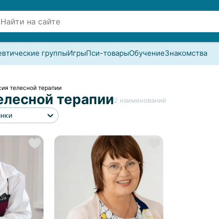
евтические группы
Игры
Пси-товары
Обучение
Знакомства
ия телесной терапии
елесной терапии
2
наименований
инки