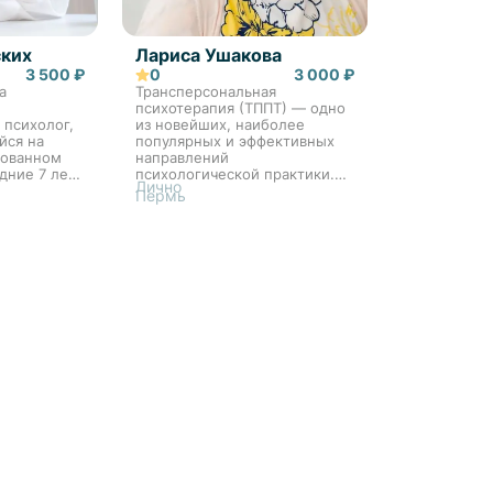
ских
Лариса Ушакова
3 500 ₽
0
3 000 ₽
а
Трансперсональная
психотерапия (ТППТ) — одно
психолог,
из новейших, наиболее
йся на
популярных и эффективных
рованном
направлений
дние 7 лет
психологической практики.
Лично
тву людей
Трансперсональный подход
Пермь
огическими
фокусирует внимание на
 вы ищете
глубинных областях психики,
шениях,
процессах развития личности
и изме...