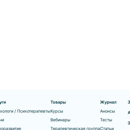
уги
Товары
Журнал
хологи / Психотерапевты
Курсы
Анонсы
чи
Вебинары
Тесты
оразвитие
Терапевтическая группа
Статьи