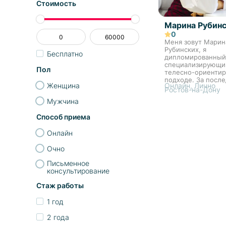
Стоимость
Марина Рубин
0
Меня зовут Марин
Рубинских, я
Бесплатно
дипломированный 
специализирующи
Пол
телесно-ориенти
подходе. За после
Женщина
Онлайн, Лично
я помогла множес
Ростов-на-Дону
с разными психол
Мужчина
проблемами. Если
поддержку в отно
Способ приема
хотите...
Онлайн
Очно
Письменное
консультирование
Стаж работы
1 год
2 года