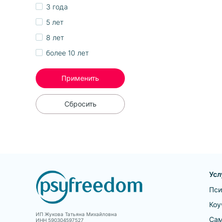
3 года
5 лет
8 лет
более 10 лет
Применить
Сбросить
Усл
Пси
Коу
ИП Жукова Татьяна Михайловна
Сам
ИНН 590304597527