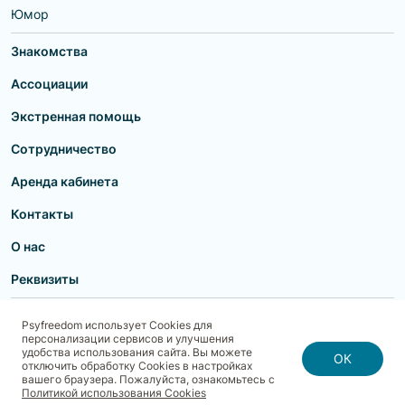
Юмор
Знакомства
Ассоциации
Экстренная помощь
Сотрудничество
Аренда кабинета
Контакты
О нас
Реквизиты
Пользовательское соглашение
Политика конфиденциальности
Psyfreedom использует Cookies для
Договор-оферта для партнеров и образовательных учреждений
персонализации сервисов и улучшения
Договор-оферта для специалистов
Блог
Карта сайта
удобства использования сайта. Вы можете
Согласие на обработку, хранение и передачу персональных данных
ОК
отключить обработку Cookies в настройках
Реквизиты
Политика использования cookies
вашего браузера. Пожалуйста, ознакомьтесь с
Договор-оферта с Клиентом
Политика безопасности платежей
Политикой использования Cookies