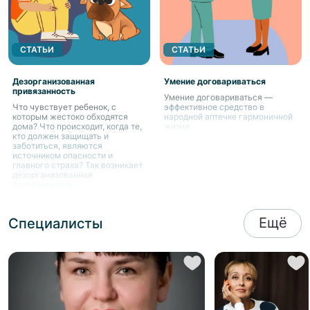
СТАТЬИ
СТАТЬИ
Дезорганизованная
Умение договариваться
привязанность
Умение договариваться —
Что чувствует ребенок, с
эффективное средство в
которым жестоко обходятся
народной аптечке гармоничной
дома? Что происходит, когда те,
жизни.
кто должен защищать и
заботиться, являются
источником опасности и
главного страха? Так возникает
дезорганизованная
привязанность.
Ещё
Специалисты