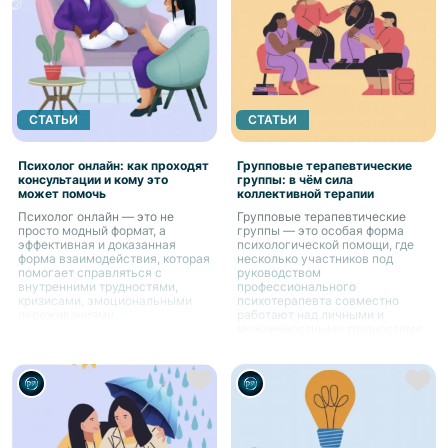
СТАТЬИ
СТАТЬИ
Психолог онлайн: как проходят
Групповые терапевтические
консультации и кому это
группы: в чём сила
может помочь
коллективной терапии
Психолог онлайн — это не
Групповые терапевтические
просто модный формат, а
группы — это особая форма
эффективная и доказанная
психологической помощи, где
форма взаимодействия, которая
несколько участников под
помогает справляться с
руководством
внутренними трудностями,
профессионального
кризисами, эмоциональными
психотерапевта совместно
переживаниями.
работают над личными и
межличностными трудностями.