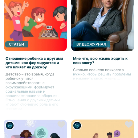
СТАТЬИ
ВИДЕОЖУРНАЛ
Отношение ребенка с другими
Мне что, всю жизнь ходить к
детьми: как формируются и
психологу?
что влияет на дружбу
Сколько сеансов психолога
Детство – это время, когда
нужно, чтобы решить проблемы
ребенок учится
и изменить свою жизнь …
взаимодействовать с
окружающими, формирует
социальные навыки и
осваивает правила общения.
Отношения с другими детьми
играют ключевую роль в его
развитии