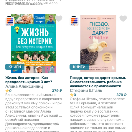
ошибку и сделать неправильный
критерии его выделения и его
издательский дизайн.
выбор. Страшно, что придется
влияние на развитие индивида.
отказаться от всего, что есть, а
построить новое не будет сил.
Страшно, что не будешь понят
важными и значимыми для себя
людьми. Путь к изменениям
может начаться с честного
разговора о том, где вы сейчас.
Иногда важно осмотреться,
осознать, где вы находитесь
сейчас, и чего не хватает для
получения удовольствия от
жизни именно Вам. Я предлагаю
начать этот разговор в
терапевтической группе,
КНИГИ
КНИГИ
которая начнет работу в
октябре. Долгосрочная
терапевтическая группа в
Жизнь без истерик. Как
Гнездо, которое дарит крылья.
очном формате позволяет
преодолеть кризис 3 лет?
Самостоятельность ребенка
аккуратно и бережно искать и
Алина Алексанянц
начинается с привязанности
находить ответы на сложные, но
Стефани Шталь
0
379 ₽
очень важные вопросы, и что
Ваш очаровательный малыш
0
379 ₽
еще важнее - находить силы на
вдруг превратился в капризного
Стефани Шталь, психотерапевт
изменения. Для записи в группу
дракошу?! Как ему помочь и при
№1 в Германии, и психолог
необходимо: Пройти 3 интервью
этом остаться спокойной и
Юлия Томушат написали
с ведущим группы. Стоимость
счастливой мамой? Алина
первую книгу о воспитании,
интервью 2500 рублей,
Алексанянц, опытный детский и
которая поможет родителям
длительность 50 минут. Условия
семейный психолог,
наладить связь с внутренним
и правила группы обсуждаются
психотерапевт, преподаватель
ребенком – тем, кто оказывает
Для широкого круга читателей.
на встрече с каждым
дошкольной педагогики и
влияние не только на нас самих,
кандидатом.
психологии, просто и доступно
но и на наши отношения с