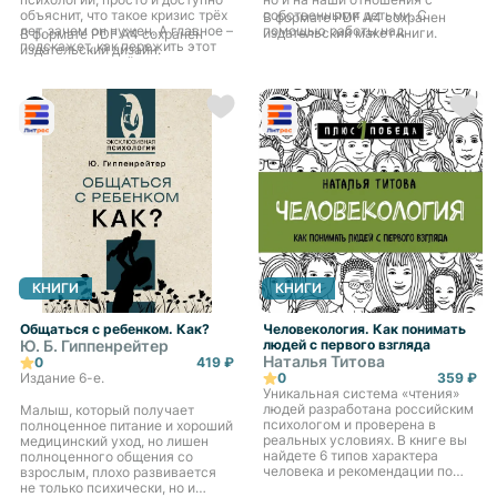
объяснит, что такое кризис трёх
собственными детьми. С
В формате PDF A4 сохранен
лет, зачем он нужен. А главное –
помощью работы над
издательский макет книги.
В формате PDF A4 сохранён
подскажет, как пережить этот
привязанностью, автономией и
издательский дизайн.
период с пользой для вас и
самоуважением – тремя
ребёнка. Вы узнаете
основными психологическими
эффективный алгоритм
потребностями – вы обретете
профилактики детских истерик и
уверенность в себе и сможете
капризов, освоите современные
подарить ребенку тепло родного
психологические техники и
гнезда и крылья для счастливой
приёмы, а также научитесь
и свободной жизни.
сочинять терапевтические
сказки, которые подружат
вашего ребёнка с его
эмоциями.
КНИГИ
КНИГИ
Общаться с ребенком. Как?
Человекология. Как понимать
Ю. Б. Гиппенрейтер
людей с первого взгляда
Наталья Титова
0
419 ₽
Издание 6-е.
0
359 ₽
Уникальная система «чтения»
людей разработана российским
Малыш, который получает
психологом и проверена в
полноценное питание и хороший
реальных условиях. В книге вы
медицинский уход, но лишен
найдете 6 типов характера
полноценного общения со
человека и рекомендации по
взрослым, плохо развивается
взаимодействию с каждым из
не только психически, но и