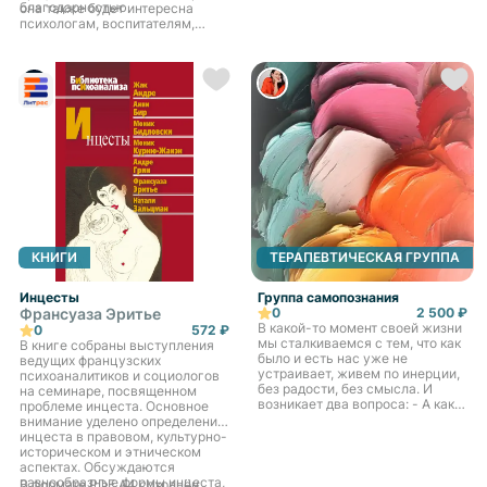
комнату и им приходится
благодарностью.
она также будет интересна
делиться с братьями и сестрами
психологам, воспитателям,
– родительскую любовь не
социальным педагогам.
нужно делить, ее хватит на всех,
и они всегда могут на нее
рассчитывать.
КНИГИ
ТЕРАПЕВТИЧЕСКАЯ ГРУППА
Инцесты
Группа самопознания
Франсуаза Эритье
0
2 500 ₽
В какой-то момент своей жизни
0
572 ₽
мы сталкиваемся с тем, что как
В книге собраны выступления
было и есть нас уже не
ведущих французских
устраивает, живем по инерции,
психоаналитиков и социологов
без радости, без смысла. И
на семинаре, посвященном
возникает два вопроса: - А как я
проблеме инцеста. Основное
хочу? - И как мне к этому
внимание уделено определению
прийти? Неужели все нужно
инцеста в правовом, культурно-
менять и начинать с чистого
историческом и этническом
листа? И эти вопросы могут
аспектах. Обсуждаются
испугать. Страшно допустить
разнообразные формы инцеста,
В формате PDF A4 сохранён