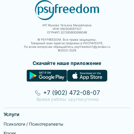
обретению жизненного равновесия.
это сотрудничество,
доверие, открытость
и поддержка
несмотря ни на что.
Состою в
профессиональных
ИП Жукова Татьяна Михайловна
сообществах-
ИНН 590304597527
ОГРНИП 321595800096048
Российском
психологическом
© PSYFREEDOM. Все права защищены.
обществе,
Товарный знак зарегистрирован в РОСПАТЕНТЕ.
Ассоциации
По всем вопросам обращайтесь psyfreedom1@yandex.ru
когнитивно-
©2023-
2026
поведенческих
терапевтов.
Супервизор.
Скачайте наше приложение
+7 (902) 472-08-07
Время работы: круглосуточно
Услуги
Психологи / Психотерапевты
Коучи