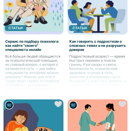
СТАТЬИ
СТАТЬИ
Сервис по подбору психолога:
Как говорить с подростком о
как найти "своего"
сложных темах и не разрушить
специалиста онлайн
доверие
Всё больше людей обращаются
Подростковый возраст — время
за психологической помощью,
быстрых перемен и поиска
но главный вопрос, с которого
границ. Разговоры о сексе,
начинается путь — как найти
безопасности, психическом
специалиста, которому можно
здоровье, угрозах в сети,
доверять? Именно для этого
алкоголе и отношениях часто
существует сервис по подбору
вызывают у взрослых тревогу, а
психолога — инструмент,
у подростков — сопротивление.
который помогает подобрать
подходящего специалиста под
индивидуальные запросы