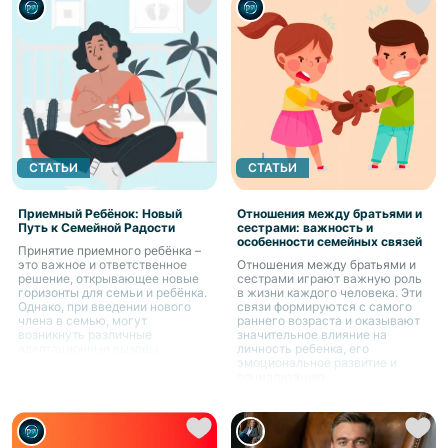
СТАТЬИ
СТАТЬИ
Приемный Ребёнок: Новый
Отношения между братьями и
Путь к Семейной Радости
сестрами: важность и
особенности семейных связей
Принятие приемного ребёнка –
это важное и ответственное
Отношения между братьями и
решение, открывающее новые
сестрами играют важную роль
горизонты для семьи и ребёнка.
в жизни каждого человека. Эти
Однако, при введении нового
связи формируются с самого
члена в семью, могут
раннего возраста и оказывают
возникнуть различные
значительное влияние на
адаптационные вызовы.
личность ребенка, его
эмоциональное развитие и
социализацию.