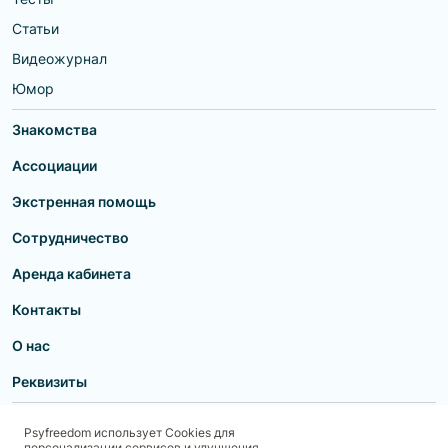
Статьи
Видеожурнал
Юмор
Знакомства
Ассоциации
Экстренная помощь
Сотрудничество
Аренда кабинета
Контакты
О нас
Реквизиты
Пользовательское соглашение
Политика конфиденциальности
Psyfreedom использует Cookies для
Договор-оферта для партнеров и образовательных учреждений
персонализации сервисов и улучшения