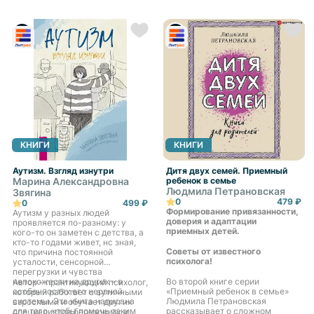
типов. Овладев этой системой,
физически: он не растет, худеет,
вы сможете понимать
теряет интерес к жизни.
окружающих с первого взгляда!
«Проблемные», «трудные»,
«непослушные» и
«невозможные» дети, так же как
дети «с комплексами»,
«забитые» или «несчастные» –
всегда результат неправильно
сложившихся отношений в
семье. Книга Юлии Борисовны
Гиппенрейтер нацелена на
гармонизацию
взаимоотношений в семье, ведь
стиль общения родителей
сказывается на будущем их
КНИГИ
КНИГИ
ребенка!
Аутизм. Взгляд изнутри
Дитя двух семей. Приемный
Марина Александровна
ребенок в семье
Людмила Петрановская
Звягина
0
479 ₽
0
499 ₽
Формирование привязанности,
Аутизм у разных людей
доверия и адаптации
проявляется по-разному: у
приемных детей.
кого-то он заметен с детства, а
кто-то годами живет, нс зная,
Советы от известного
что причина постоянной
психолога!
усталости, сенсорной
перегрузки и чувства
непохожести на других – в
Во второй книге серии
Автор – практикующий психолог,
особенностях его нервной
«Приемный ребенок в семье»
который работает с аутичными
системы. Эта книга написана
Людмила Петрановская
взрослыми и обучает других
для того, чтобы помочь таким
рассказывает о сложном
специалистов бережному и