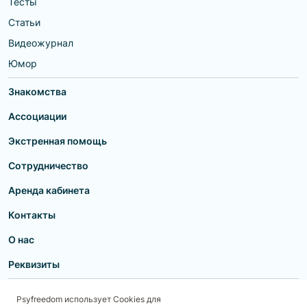
Тесты
Статьи
Видеожурнал
Юмор
Знакомства
Ассоциации
Экстренная помощь
Сотрудничество
Аренда кабинета
Контакты
О нас
Реквизиты
Пользовательское соглашение
Политика конфиденциальности
Psyfreedom использует Cookies для
Договор-оферта для партнеров и образовательных учреждений