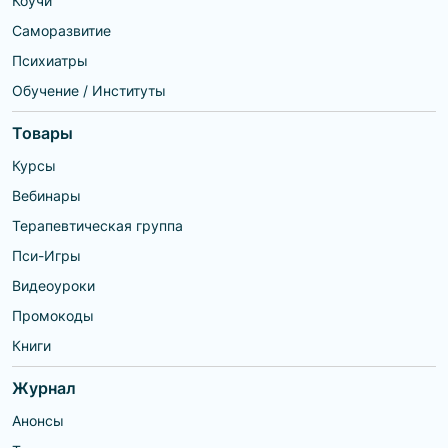
Коучи
ресурсы», «Как научиться
говорить Нет»,
Саморазвитие
«Ограничивающие убеждения:
что мешает любви, деньгам,
Психиатры
успеху», «Жизненный баланс»,
«Карта желаний» и др.
Обучение / Институты
Авторские курсы: «Стань
Стройной», «Осознанная
стройность»-онлайн. Обнимаю
Товары
сердцем и жду встречи с тобой.
Курсы
Вебинары
Терапевтическая группа
Пси-Игры
Видеоуроки
Промокоды
Книги
Журнал
Анонсы