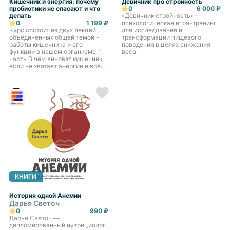
Кишечник и энергия: почему
Девичник про стройность
пробиотики не спасают и что
0
6 000 ₽
делать
«Девичник стройность» –
0
1 199 ₽
психологическая игра-тренинг
Курс состоит из двух лекций,
для исследования и
объединенных общей темой -
трансформации пищевого
работы кишечника и его
поведения в целях снижения
функции в нашем организме. 1
веса.
часть В чём виноват кишечник,
если не хватает энергии и всё
раздражает? 2 часть. Всё ещё
принимаете эти пробиотики?
Узнайте, почему они не
работают!
КНИГИ
История одной Анемии
Дарья Светоч
0
990 ₽
Дарья Светоч —
дипломированный нутрициолог,