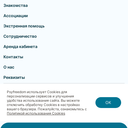
Знакомства
Ассоциации
Экстренная помощь
Сотрудничество
Аренда кабинета
Контакты
О нас
Реквизиты
Пользовательское соглашение
Политика конфиденциальности
Psyfreedom использует Cookies для
Договор-оферта для партнеров и образовательных учреждений
персонализации сервисов и улучшения
Договор-оферта для специалистов
Блог
Карта сайта
удобства использования сайта. Вы можете
Согласие на обработку, хранение и передачу персональных данных
ОК
отключить обработку Cookies в настройках
Реквизиты
Политика использования cookies
вашего браузера. Пожалуйста, ознакомьтесь с
Договор-оферта с Клиентом
Политика безопасности платежей
Политикой использования Cookies