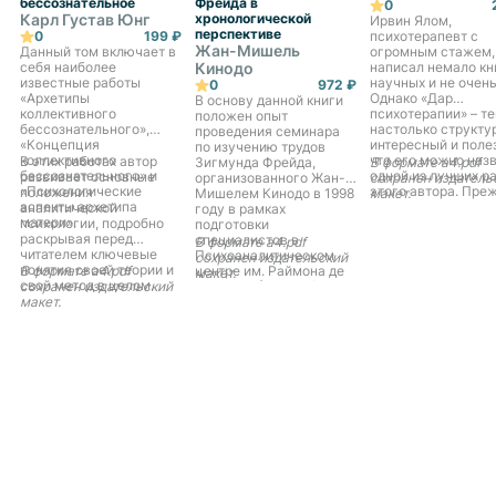
бессознательное
Фрейда в
0
Карл Густав Юнг
хронологической
Ирвин Ялом,
перспективе
0
199 ₽
психотерапевт с
Жан-Мишель
Данный том включает в
огромным стажем,
себя наиболее
Кинодо
написал немало кн
известные работы
научных и не очень
0
972 ₽
«Архетипы
Однако «Дар
В основу данной книги
коллективного
психотерапии» – те
положен опыт
бессознательного»,
настолько структу
проведения семинара
«Концепция
интересный и поле
по изучению трудов
коллективного
что его можно наз
В этих работах автор
Зигмунда Фрейда,
В формате a4.pdf
бессознательного» и
одной из лучших р
развивает основные
организованного Жан-
сохранен издатель
«Психологические
этого автора. Пре
положения
Мишелем Кинодо в 1998
макет.
аспекты архетипа
всего книга адрес
аналитической
году в рамках
матери».
молодым терапевт
психологии, подробно
подготовки
студентам-психоло
раскрывая перед
специалистов в
В формате a4.pdf
Для своих молоды
читателем ключевые
Психоаналитическом
сохранен издательский
коллег Ялом може
понятия своей теории и
В формате a4.pdf
центре им. Раймона де
макет.
стать мудрым и
свой метод в целом.
сохранен издательский
Соссюра (Женева).
доброжелательны
макет.
Каждая глава книги
старшим наставни
посвящена отдельному
помощником. Ника
произведению Фрейда,
догм, никакой
причем
напыщенности –
хронологический
простые и ясные
принцип изложения
советы, которые н
позволяет читателю
только помогут в
представить ход мысли
работе, но и избавя
основателя
неуверенности, та
психоанализа, а
свойственной
системность подачи
начинающим
материала формирует
психотерапевтам. 
целостное впечатление