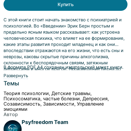
Купить
С этой книги стоит начать знакомство с психиатрией и
психологией. Во «Введении» Эрик Берн простым и
предельно ясным языком рассказывает: как устроена
человеческая психика, что влияет на ее формирование,
какие этапы развития проходит младенец и как они
впоследствии отражаются на его жизни, что есть сны и
неврозы, каковы скрытые причины алкоголизма,
склонности к беспорядочным связям, затяжным
В формате PDF A4 сохранен издательский макет книги.
депрессиям и многое другое. Произведение Берна до
сих пор по праву считается одним из самых полных и
Развернуть
увлекательных учебников по психиатрии и
Темы
психоанализу. Это книга, к которой хочется
Теория психологии, Детские травмы,
возвращаться снова и снова, расширяя свою картину
Психосоматика, частые болезни, Депрессия,
мира и погружаясь в увлекательный мир человеческой
Созависимость, Зависимости, Управление
психики.
эмоциями
Автор
Psyfreedom Team