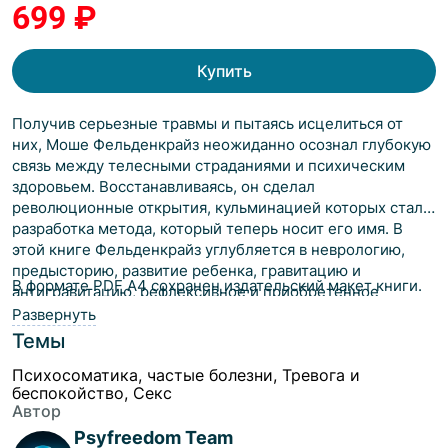
699 ₽
Купить
Получив серьезные травмы и пытаясь исцелиться от
них, Моше Фельденкрайз неожиданно осознал глубокую
связь между телесными страданиями и психическим
здоровьем. Восстанавливаясь, он сделал
революционные открытия, кульминацией которых стала
разработка метода, который теперь носит его имя. В
этой книге Фельденкрайз углубляется в неврологию,
предысторию, развитие ребенка, гравитацию и
В формате PDF A4 сохранен издательский макет книги.
антигравитацию, рефлексивное и приобретенное
поведение, влияние эмоций, особенно беспокойства, на
Развернуть
осанку и, самое главное, неразрывность тела и разума.
Темы
Психосоматика, частые болезни, Тревога и
беспокойство, Секс
Автор
Psyfreedom Team