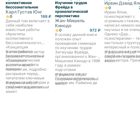
коллективное
Изучение трудов
Ирвин Дэвид Я
бессознательное
Фрейда в
0
Карл Густав Юнг
хронологической
Ирвин Ялом,
перспективе
0
199 ₽
психотерапевт с
Жан-Мишель
Данный том включает в
огромным стажем,
себя наиболее
Кинодо
написал немало кн
известные работы
научных и не очень
0
972 ₽
«Архетипы
Однако «Дар
В основу данной книги
коллективного
психотерапии» – те
положен опыт
бессознательного»,
настолько структу
проведения семинара
«Концепция
интересный и поле
по изучению трудов
коллективного
что его можно наз
В этих работах автор
Зигмунда Фрейда,
В формате a4.pdf
бессознательного» и
одной из лучших р
развивает основные
организованного Жан-
сохранен издатель
«Психологические
этого автора. Пре
положения
Мишелем Кинодо в 1998
макет.
аспекты архетипа
всего книга адрес
аналитической
году в рамках
матери».
молодым терапевт
психологии, подробно
подготовки
студентам-психоло
раскрывая перед
специалистов в
В формате a4.pdf
Для своих молоды
читателем ключевые
Психоаналитическом
сохранен издательский
коллег Ялом може
понятия своей теории и
В формате a4.pdf
центре им. Раймона де
макет.
стать мудрым и
свой метод в целом.
сохранен издательский
Соссюра (Женева).
доброжелательны
макет.
Каждая глава книги
старшим наставни
посвящена отдельному
помощником. Ника
произведению Фрейда,
догм, никакой
причем
напыщенности –
хронологический
простые и ясные
принцип изложения
советы, которые н
позволяет читателю
только помогут в
представить ход мысли
работе, но и избавя
основателя
неуверенности, та
психоанализа, а
свойственной
системность подачи
начинающим
материала формирует