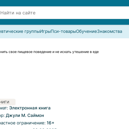
евтические группы
Игры
Пси-товары
Обучение
Знакомства
нить свое пищевое поведение и не искать утешение в еде
НИГИ
мат:
Электронная книга
ор:
Джули М. Саймон
растное ограничение:
16
+