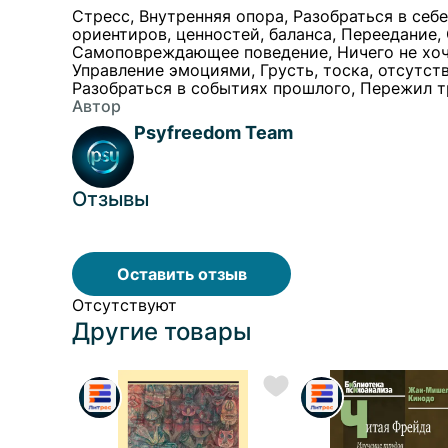
Стресс, Внутренняя опора, Разобраться в себе
ориентиров, ценностей, баланса, Переедание
Самоповреждающее поведение, Ничего не хочет
Управление эмоциями, Грусть, тоска, отсутст
Разобраться в событиях прошлого, Пережил 
родителей, Не могу осознавать свои желания,
Автор
Расстройство пищевого поведения
Psyfreedom Team
Отзывы
Оставить отзыв
Отсутствуют
Другие товары