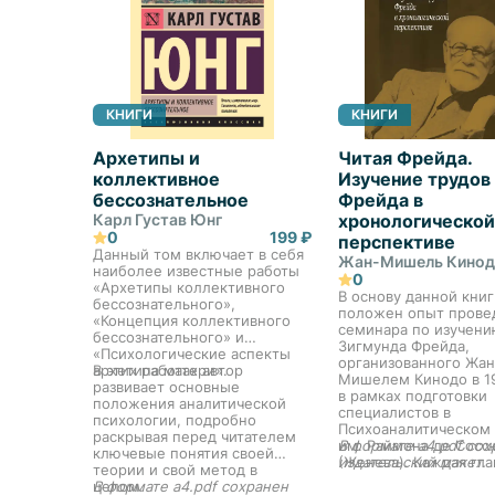
КНИГИ
КНИГИ
Архетипы и
Читая Фрейда.
коллективное
Изучение трудов
бессознательное
Фрейда в
Карл Густав Юнг
хронологической
0
199 ₽
перспективе
Данный том включает в себя
Жан-Мишель Кино
наиболее известные работы
0
«Архетипы коллективного
В основу данной книг
бессознательного»,
положен опыт прове
«Концепция коллективного
семинара по изучени
бессознательного» и
Зигмунда Фрейда,
«Психологические аспекты
организованного Жан
архетипа матери».
В этих работах автор
Мишелем Кинодо в 1
развивает основные
в рамках подготовки
положения аналитической
специалистов в
психологии, подробно
Психоаналитическом
раскрывая перед читателем
им. Раймона де Сосс
В формате a4.pdf сох
ключевые понятия своей
(Женева). Каждая гла
издательский макет.
теории и свой метод в
посвящена отдельно
целом.
В формате a4.pdf сохранен