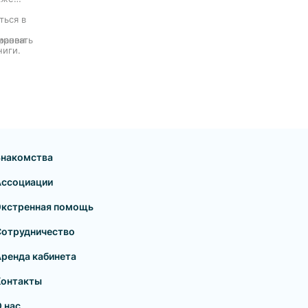
ться в
ировать
хранен
ниги.
Знакомства
Ассоциации
Экстренная помощь
Сотрудничество
ренда кабинета
Контакты
 нас