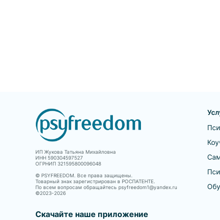
активного изучения
творчества Фрейда.
Усл
Пси
Коу
ИП Жукова Татьяна Михайловна
Сам
ИНН 590304597527
ОГРНИП 321595800096048
Пси
© PSYFREEDOM. Все права защищены.
Товарный знак зарегистрирован в РОСПАТЕНТЕ.
Обу
По всем вопросам обращайтесь psyfreedom1@yandex.ru
©2023-
2026
Скачайте наше приложение