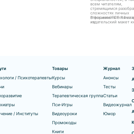
всем читателям,
стремящимся разобра
сложностях личных
отношений и оптимиз
В формате PDF A4 со
их.
издательский макет к
уги
Товары
Журнал
хологи / Психотерапевты
Курсы
Анонсы
чи
Вебинары
Тесты
оразвитие
Терапевтическая группа
Статьи
хиатры
Пси-Игры
Видеожурнал
А
чение / Институты
Видеоуроки
Юмор
Промокоды
Книги
О