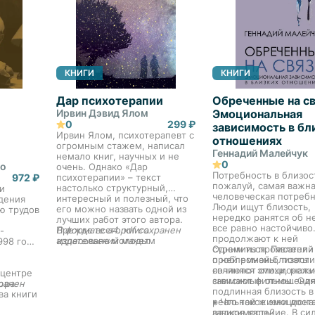
КНИГИ
КНИГИ
Дар психотерапии
Обреченные на св
Ирвин Дэвид Ялом
Эмоциональная
0
299 ₽
зависимость в бл
Ирвин Ялом, психотерапевт с
отношениях
огромным стажем, написал
Геннадий Малейчук
немало книг, научных и не
0
до
очень. Однако «Дар
Потребность в близос
972 ₽
психотерапии» – текст
пожалуй, самая важн
настолько структурный,
и
человеческая потребн
интересный и полезный, что
дения
Люди ищут близость,
его можно назвать одной из
ю трудов
нередко ранятся об н
лучших работ этого автора.
все равно настойчиво
Прежде всего книга
В формате a4.pdf сохранен
-
продолжают к ней
адресована молодым
издательский макет.
998 году
стремиться. Писатели
Одним из проявлений
терапевтам и студентам-
о ней романы, поэты
проблемной близости
психологам. Для своих
сочиняют стихи, реж
являются эмоциональ
молодых коллег Ялом может
 центре
снимают фильмы. Одн
зависимые отношения
стать мудрым и
юра
ранен
подлинная близость в
доброжелательным старшим
ва книги
реальной жизни дост
• Что такое эмоциона
наставником и помощником.
му
редкое явление. В си
зависимость?
Никаких догм, никакой