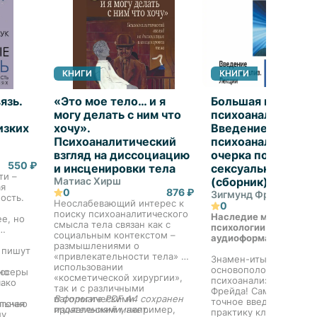
КНИГИ
КНИГИ
язь.
«Это мое тело… и я
Большая книга
могу делать с ним что
психоанализа.
изких
хочу».
Введение в
Психоаналитический
психоанализ. Три
взгляд на диссоциацию
очерка по теории
550 ₽
и инсценировки тела
сексуальности. Я 
ти –
Матиас Хирш
(сборник)
ая
0
876 ₽
Зигмунд Фрейд
ость.
Неослабевающий интерес к
0
поиску психоаналитического
Наследие мировой
ее, но
смысла тела связан как с
психологии теперь в
социальным контекстом –
аудиоформате!
размышлениями о
 пишут
«привлекательности тела» и
Знамен-итые работы
использовании
основоположника
иссеры
но
«косметической хирургии»,
психоанализа Зигмунд
ако
.
так и с различными
Фрейда! Самое полное
патологическими
В формате PDF A4 сохранен
точное введение в те
аточно
льная
проявлениями, например,
издательский макет.
практику классическо
лу