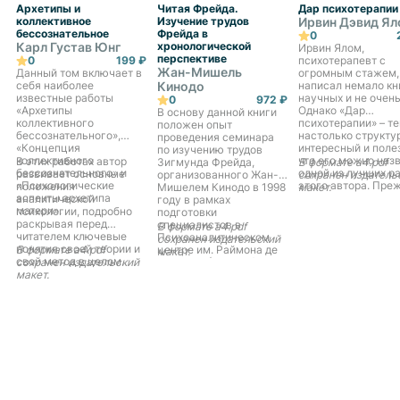
Архетипы и
Читая Фрейда.
Дар психотерапии
коллективное
Изучение трудов
Ирвин Дэвид Я
бессознательное
Фрейда в
0
Карл Густав Юнг
хронологической
Ирвин Ялом,
перспективе
0
199 ₽
психотерапевт с
Жан-Мишель
Данный том включает в
огромным стажем,
себя наиболее
Кинодо
написал немало кн
известные работы
научных и не очень
0
972 ₽
«Архетипы
Однако «Дар
В основу данной книги
коллективного
психотерапии» – те
положен опыт
бессознательного»,
настолько структу
проведения семинара
«Концепция
интересный и поле
по изучению трудов
коллективного
что его можно наз
В этих работах автор
Зигмунда Фрейда,
В формате a4.pdf
бессознательного» и
одной из лучших р
развивает основные
организованного Жан-
сохранен издатель
«Психологические
этого автора. Пре
положения
Мишелем Кинодо в 1998
макет.
аспекты архетипа
всего книга адрес
аналитической
году в рамках
матери».
молодым терапевт
психологии, подробно
подготовки
студентам-психоло
раскрывая перед
специалистов в
В формате a4.pdf
Для своих молоды
читателем ключевые
Психоаналитическом
сохранен издательский
коллег Ялом може
понятия своей теории и
В формате a4.pdf
центре им. Раймона де
макет.
стать мудрым и
свой метод в целом.
сохранен издательский
Соссюра (Женева).
доброжелательны
макет.
Каждая глава книги
старшим наставни
посвящена отдельному
помощником. Ника
произведению Фрейда,
догм, никакой
причем
напыщенности –
хронологический
простые и ясные
принцип изложения
советы, которые н
позволяет читателю
только помогут в
представить ход мысли
работе, но и избавя
основателя
неуверенности, та
психоанализа, а
свойственной
системность подачи