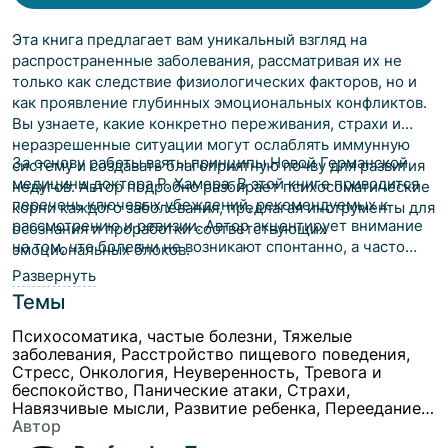
Эта книга предлагает вам уникальный взгляд на
распространенные заболевания, рассматривая их не
только как следствие физиологических факторов, но и
как проявление глубинных эмоциональных конфликтов.
Вы узнаете, какие конкретно переживания, страхи и
неразрешенные ситуации могут ослаблять иммунную
За основу работы взяты принципы Новой Германской
систему и создавать благоприятную почву для развития
медицины доктора Р. Хамера. В этой книге приводится
недугов. Автор подробно разбирает психосоматические
перечень ключевых убеждений, рекомендуемых к
корни каждого заболевания, предлагая инструменты для
рассмотрению и ревизии. Автор акцентирует внимание
осознания и проработки соответствующих
на том, что болезни не возникают спонтанно, а часто
эмоциональных блоков.
являются результатом острых стрессовых ситуаций и
Развернуть
подавленных эмоций. Прочитав эту книгу, вы сможете
Темы
не только облегчить симптомы существующих
заболеваний, но и предотвратить их появление в
Психосоматика, частые болезни, Тяжелые
будущем, научившись управлять своими эмоциями и
заболевания, Расстройство пищевого поведения,
Стресс, Онкология, Неуверенность, Тревога и
реагировать на жизненные вызовы наиболее
беспокойство, Панические атаки, Страхи,
гармоничным способом.
Навязчивые мысли, Развитие ребенка, Переедание,
Странные, повторяющиеся действия, Проблемы с
Автор
алкоголем, Наркотическая зависимость,