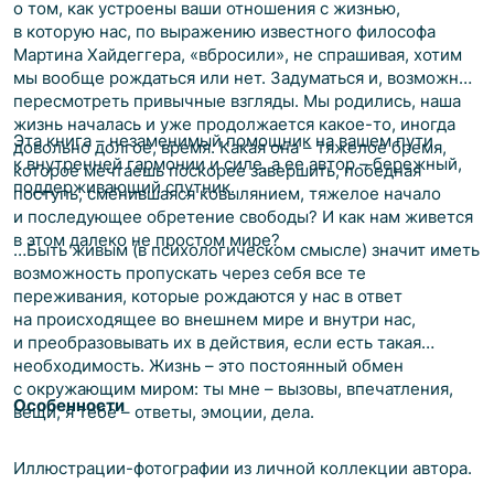
о том, как устроены ваши отношения с жизнью,
в которую нас, по выражению известного философа
Мартина Хайдеггера, «вбросили», не спрашивая, хотим
мы вообще рождаться или нет. Задуматься и, возможно,
пересмотреть привычные взгляды. Мы родились, наша
жизнь началась и уже продолжается какое-то, иногда
Эта книга – незаменимый помощник на вашем пути
довольно долгое, время. Какая она – тяжелое бремя,
к внутренней гармонии и силе, а ее автор – бережный,
которое мечтаешь поскорее завершить, победная
поддерживающий спутник.
поступь, сменившаяся ковылянием, тяжелое начало
и последующее обретение свободы? И как нам живется
в этом далеко не простом мире?
…Быть живым (в психологическом смысле) значит иметь
возможность пропускать через себя все те
переживания, которые рождаются у нас в ответ
на происходящее во внешнем мире и внутри нас,
и преобразовывать их в действия, если есть такая
необходимость. Жизнь – это постоянный обмен
с окружающим миром: ты мне – вызовы, впечатления,
Особенности
вещи, я тебе – ответы, эмоции, дела.
Иллюстрации-фотографии из личной коллекции автора.