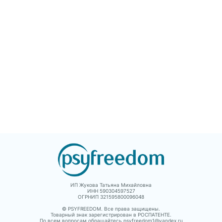
они исчезнут. Книг
наиболее известных
может помочь реш
пациентов, выделяются
прибегнуть к
основные понятия,
психотерапии – ил
введенные Фрейдом в
понять, что во мно
данной работе, а также
ситуациях человек
прослеживается судьба
способен справить
этих понятий в
сам.
хронологической
перспективе и в трудах
постфрейдистов.
Отдельное место в
книге уделено
изложению принципов
активного изучения
творчества Фрейда.
ИП Жукова Татьяна Михайловна
ИНН 590304597527
ОГРНИП 321595800096048
© PSYFREEDOM. Все права защищены.
Товарный знак зарегистрирован в РОСПАТЕНТЕ.
По всем вопросам обращайтесь psyfreedom1@yandex.ru