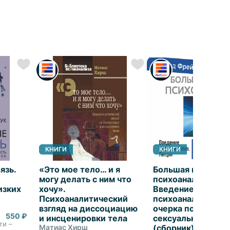
КНИГИ
КНИГИ
язь.
«Это мое тело… и я
Большая книга
могу делать с ним что
психоанализа.
изких
хочу».
Введение в
Психоаналитический
психоанализ. Три
взгляд на диссоциацию
очерка по теории
550 ₽
и инсценировки тела
сексуальности. Я 
ти –
Матиас Хирш
(сборник)