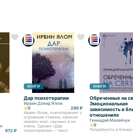
КНИГИ
КНИГИ
Дар психотерапии
Обреченные на св
Ирвин Дэвид Ялом
Эмоциональная
0
299 ₽
зависимость в бл
Ирвин Ялом, психотерапевт с
отношениях
огромным стажем, написал
Геннадий Малейчук
немало книг, научных и не
0
до
очень. Однако «Дар
Потребность в близос
972 ₽
психотерапии» – текст