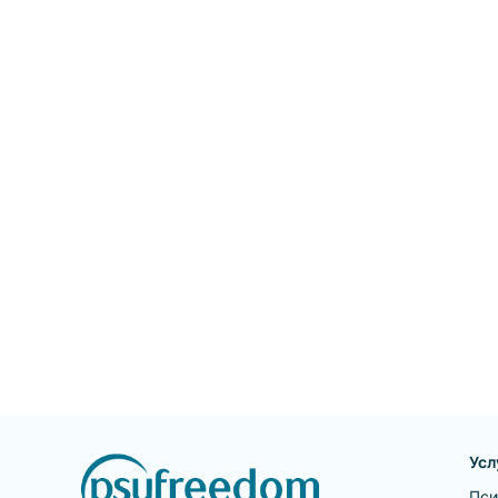
психоанализа фигур 
наиболее известных
пациентов, выделяют
основные понятия,
введенные Фрейдом 
работе, а также
прослеживается судь
понятий в хронологи
перспективе и в труд
постфрейдистов. От
место в книге уделе
изложению принцип
активного изучения
творчества Фрейда.
Усл
Пси