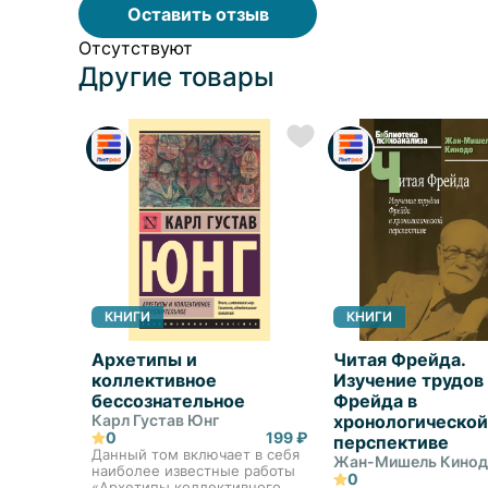
Оставить отзыв
Отсутствуют
Другие товары
КНИГИ
КНИГИ
Архетипы и
Читая Фрейда.
коллективное
Изучение трудов
бессознательное
Фрейда в
Карл Густав Юнг
хронологической
0
199 ₽
перспективе
Данный том включает в себя
Жан-Мишель Кино
наиболее известные работы
0
«Архетипы коллективного