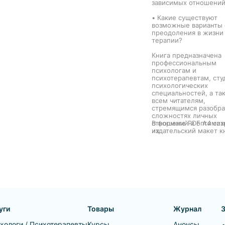
зависимых отношени
страхи – они исчезнут. Книга
и
может помочь решиться
• Какие существуют
прибегнуть к психотерапии –
ся
возможные варианты 
или же понять, что во многих
преодоления в жизни
ситуациях человек способен
в данной
терапии?
справиться сам.
ба этих
Книга предназначена
ческой
профессиональным
ах
психологам и
дельное
психотерапевтам, сту
но
психологических
ов
специальностей, а та
всем читателям,
стремящимся разобра
сложностях личных
отношений и оптимиз
В формате PDF A4 со
их.
издательский макет к
уги
Товары
Журнал
хологи / Психотерапевты
Курсы
Анонсы