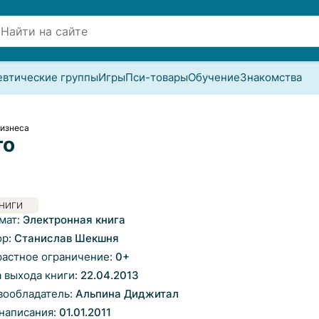
евтические группы
Игры
Пси-товары
Обучение
Знакомства
бизнеса
го
НИГИ
мат:
Электронная книга
ор:
Станислав Шекшня
растное ограничение:
0
+
а выхода книги:
22.04.2013
вообладатель:
Альпина Диджитал
 написания:
01.01.2011