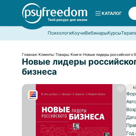
КАТАЛОГ
Психологи
Коучи
Вебинары
Курсы
Терап
Главная
Клиенты
Товары
Книги
Новые лидеры российского 
Новые лидеры российско
бизнеса
К
Фор
Авт
Воз
Дат
Пра
Год