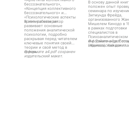
В основу данной книг
бессознательного»,
положен опыт прове
«Концепция коллективного
семинара по изучени
бессознательного» и
Зигмунда Фрейда,
«Психологические аспекты
организованного Жан
архетипа матери».
В этих работах автор
Мишелем Кинодо в 1
развивает основные
в рамках подготовки
положения аналитической
специалистов в
психологии, подробно
Психоаналитическом
раскрывая перед читателем
им. Раймона де Сосс
В формате a4.pdf сох
ключевые понятия своей
(Женева). Каждая гла
издательский макет.
теории и свой метод в
посвящена отдельно
целом.
В формате a4.pdf сохранен
произведению Фрейд
издательский макет.
причем хронологиче
принцип изложения
позволяет читателю
представить ход мыс
основателя психоанал
системность подачи
материала формируе
целостное впечатлен
изучаемой работе. П
обсуждения самого
изучаемого произвед
дается краткая инфо
социально-историче
условиях его написан
излагаются соответс
по времени факты ж
самого Фрейда, знач