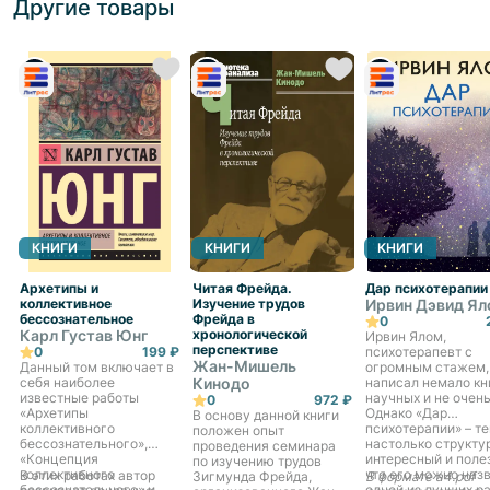
Другие товары
КНИГИ
КНИГИ
КНИГИ
Архетипы и
Читая Фрейда.
Дар психотерапии
коллективное
Изучение трудов
Ирвин Дэвид Я
бессознательное
Фрейда в
0
Карл Густав Юнг
хронологической
Ирвин Ялом,
перспективе
0
199 ₽
психотерапевт с
Жан-Мишель
Данный том включает в
огромным стажем,
себя наиболее
Кинодо
написал немало кн
известные работы
научных и не очень
0
972 ₽
«Архетипы
Однако «Дар
В основу данной книги
коллективного
психотерапии» – те
положен опыт
бессознательного»,
настолько структу
проведения семинара
«Концепция
интересный и поле
по изучению трудов
коллективного
что его можно наз
В этих работах автор
Зигмунда Фрейда,
В формате a4.pdf
бессознательного» и
одной из лучших р