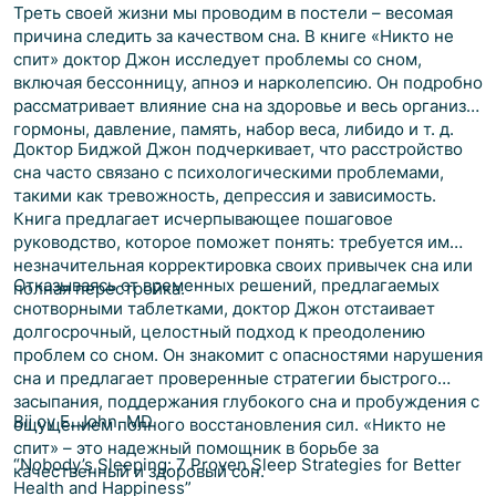
Треть своей жизни мы проводим в постели – весомая
причина следить за качеством сна. В книге «Никто не
спит» доктор Джон исследует проблемы со сном,
включая бессонницу, апноэ и нарколепсию. Он подробно
рассматривает влияние сна на здоровье и весь организм:
гормоны, давление, память, набор веса, либидо и т. д.
Доктор Биджой Джон подчеркивает, что расстройство
сна часто связано с психологическими проблемами,
такими как тревожность, депрессия и зависимость.
Книга предлагает исчерпывающее пошаговое
руководство, которое поможет понять: требуется им
незначительная корректировка своих привычек сна или
Отказываясь от временных решений, предлагаемых
полная перестройка.
снотворными таблетками, доктор Джон отстаивает
долгосрочный, целостный подход к преодолению
проблем со сном. Он знакомит с опасностями нарушения
сна и предлагает проверенные стратегии быстрого
засыпания, поддержания глубокого сна и пробуждения с
Bĳ oy E. John, MD
ощущением полного восстановления сил. «Никто не
спит» – это надежный помощник в борьбе за
“Nobody’s Sleeping: 7 Proven Sleep Strategies for Better
качественный и здоровый сон.
Health and Happiness”