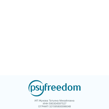
самого Фрейда,
работы, они разве
значимых для
Если у вас есть стр
психоанализа фигур и
они исчезнут. Книг
наиболее известных
может помочь реш
пациентов, выделяются
прибегнуть к
основные понятия,
психотерапии – ил
введенные Фрейдом в
понять, что во мно
данной работе, а также
ситуациях человек
прослеживается судьба
способен справить
этих понятий в
сам.
хронологической
перспективе и в трудах
постфрейдистов.
Отдельное место в
книге уделено
изложению принципов
активного изучения
творчества Фрейда.
ИП Жукова Татьяна Михайловна
ИНН 590304597527
ОГРНИП 321595800096048