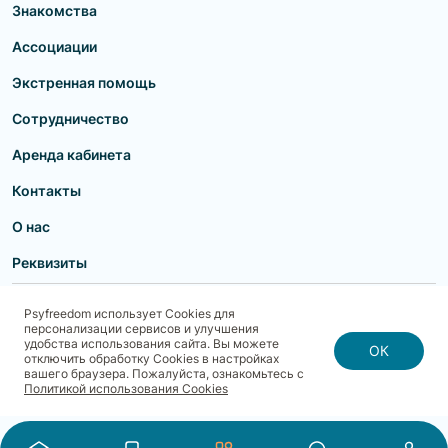
Знакомства
Ассоциации
Экстренная помощь
Сотрудничество
Аренда кабинета
Контакты
О нас
Реквизиты
Пользовательское соглашение
Политика конфиденциальности
Psyfreedom использует Cookies для
Договор-оферта для партнеров и образовательных учреждений
персонализации сервисов и улучшения
Договор-оферта для специалистов
Блог
Карта сайта
удобства использования сайта. Вы можете
Согласие на обработку, хранение и передачу персональных данных
ОК
отключить обработку Cookies в настройках
Реквизиты
Политика использования cookies
вашего браузера. Пожалуйста, ознакомьтесь с
Договор-оферта с Клиентом
Политика безопасности платежей
Политикой использования Cookies