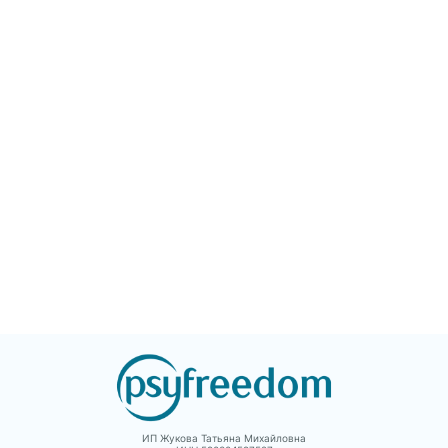
природы
времени факты жизни
психологической
самого Фрейда,
работы, они разве
значимых для
Если у вас есть стр
психоанализа фигур и
они исчезнут. Книг
наиболее известных
может помочь реш
пациентов, выделяются
прибегнуть к
основные понятия,
психотерапии – ил
введенные Фрейдом в
понять, что во мно
данной работе, а также
ситуациях человек
прослеживается судьба
способен справить
этих понятий в
сам.
хронологической
перспективе и в трудах
постфрейдистов.
Отдельное место в
книге уделено
изложению принципов
активного изучения
творчества Фрейда.
ИП Жукова Татьяна Михайловна