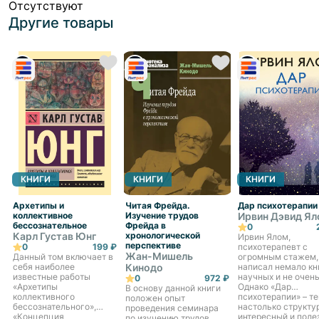
Отсутствуют
Другие товары
КНИГИ
КНИГИ
КНИГИ
Архетипы и
Читая Фрейда.
Дар психотерапии
коллективное
Изучение трудов
Ирвин Дэвид Я
бессознательное
Фрейда в
0
Карл Густав Юнг
хронологической
Ирвин Ялом,
перспективе
0
199 ₽
психотерапевт с
Жан-Мишель
Данный том включает в
огромным стажем,
себя наиболее
Кинодо
написал немало кн
известные работы
научных и не очень
0
972 ₽
«Архетипы
Однако «Дар
В основу данной книги
коллективного
психотерапии» – те
положен опыт
бессознательного»,
настолько структу
проведения семинара
«Концепция
интересный и поле
по изучению трудов