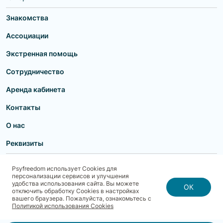
Знакомства
Ассоциации
Экстренная помощь
Сотрудничество
Аренда кабинета
Контакты
О нас
Реквизиты
Пользовательское соглашение
Политика конфиденциальности
Psyfreedom использует Cookies для
Договор-оферта для партнеров и образовательных учреждений
персонализации сервисов и улучшения
Договор-оферта для специалистов
Блог
Карта сайта
удобства использования сайта. Вы можете
Согласие на обработку, хранение и передачу персональных данных
ОК
отключить обработку Cookies в настройках
Реквизиты
Политика использования cookies
вашего браузера. Пожалуйста, ознакомьтесь с
Договор-оферта с Клиентом
Политика безопасности платежей
Политикой использования Cookies