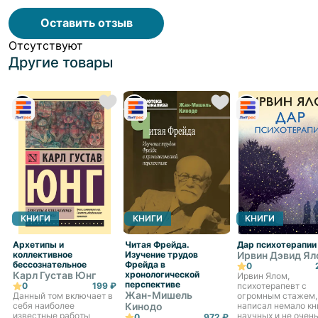
доскональное изучение и знание темы.
Оставить отзыв
Отсутствуют
Другие товары
КНИГИ
КНИГИ
КНИГИ
Архетипы и
Читая Фрейда.
Дар психотерапии
коллективное
Изучение трудов
Ирвин Дэвид Я
бессознательное
Фрейда в
0
Карл Густав Юнг
хронологической
Ирвин Ялом,
перспективе
0
199 ₽
психотерапевт с
Жан-Мишель
Данный том включает в
огромным стажем,
себя наиболее
Кинодо
написал немало кн
известные работы
научных и не очень
0
972 ₽