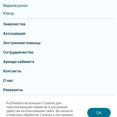
Видеожурнал
Юмор
Знакомства
Ассоциации
Экстренная помощь
Сотрудничество
Аренда кабинета
Контакты
О нас
Реквизиты
Пользовательское соглашение
Политика конфиденциальности
Psyfreedom использует Cookies для
Договор-оферта для партнеров и образовательных учреждений
персонализации сервисов и улучшения
Договор-оферта для специалистов
Блог
Карта сайта
удобства использования сайта. Вы можете
Согласие на обработку, хранение и передачу персональных данных
ОК
отключить обработку Cookies в настройках
Реквизиты
Политика использования cookies