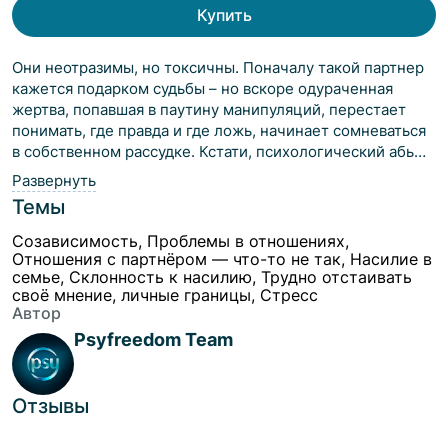
Купить
Они неотразимы, но токсичны. Поначалу такой партнер
кажется подарком судьбы – но вскоре одураченная
жертва, попавшая в паутину манипуляций, перестает
понимать, где правда и где ложь, начинает сомневаться
в собственном рассудке. Кстати, психологический абьюз
воспринимается человеческим мозгом так же как боль,
Развернуть
вызываемая физическим насилием. Особенно опасен
Темы
нарциссический абьюз. В этой книге рассмотрены все
уловки абьюзеров – нарциссов, психопатов и прочих
Созависимость, Проблемы в отношениях,
опасных манипуляторов. Они запросто обводят вокруг
Отношения с партнёром — что-то не так, Насилие в
семье, Склонность к насилию, Трудно отстаивать
пальца даже проф.психологов. Самое страшное, что
своё мнение, личные границы, Стресс
многочисленные жертвы психопатов и нарциссов часто
Автор
страдают от КПТСР – комплексного
Psyfreedom Team
посттравматического стрессового расстройства. Как те,
кто побывал в плену или в рабстве! В заключении
даются советы как справиться с КПТСР. В том числе
взрослым детям нарциссов.Эта книга вошла в шорт-лист
Отзывы
конкурса нон-фикшн «Это факт», проведенного ЛитРес в
2023 году. При легкости изложения автора отличает