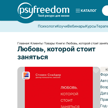
КАТАЛОГ
Психологи
Коучи
Вебинары
Курсы
Терап
Главная
Клиенты
Товары
Книги
Любовь, которой стоит занят
Любовь, которой стоит
заняться
К
Фор
Авт
Воз
Дат
Пра
Год