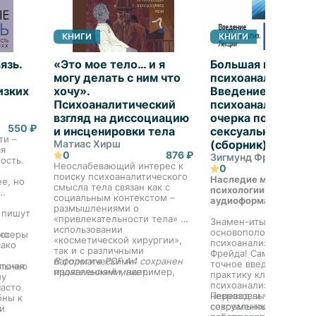
КНИГИ
КНИГИ
язь.
«Это мое тело… и я
Большая книга
могу делать с ним что
психоанализа.
изких
хочу».
Введение в
Психоаналитический
психоанализ. Три
взгляд на диссоциацию
очерка по теории
550 ₽
и инсценировки тела
сексуальности. Я 
ти –
Матиас Хирш
(сборник)
ая
0
876 ₽
Зигмунд Фрейд
ость.
Неослабевающий интерес к
0
поиску психоаналитического
Наследие мировой
ее, но
смысла тела связан как с
психологии теперь в
социальным контекстом –
аудиоформате!
размышлениями о
 пишут
«привлекательности тела» и
Знамен-итые работы
использовании
основоположника
иссеры
но
«косметической хирургии»,
психоанализа Зигмунд
ако
.
так и с различными
Фрейда! Самое полное
патологическими
В формате PDF A4 сохранен
точное введение в те
аточно
льная
проявлениями, например,
издательский макет.
практику классическо
лу
самоповреждением и
психоанализа, сновид
часто
расстройством пищевого
неврозов и человечес
Перевод выполнен ве
бны к
поведения. Основным
сексуальности. В этих
современными
и
психологическим