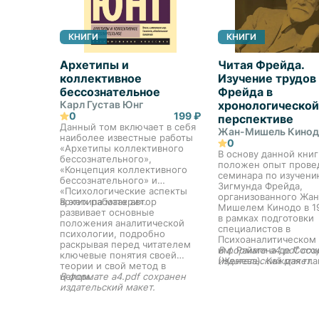
КНИГИ
КНИГИ
Архетипы и
Читая Фрейда.
коллективное
Изучение трудов
бессознательное
Фрейда в
Карл Густав Юнг
хронологической
0
199 ₽
перспективе
Данный том включает в себя
Жан-Мишель Кино
наиболее известные работы
0
«Архетипы коллективного
В основу данной книг
бессознательного»,
положен опыт прове
«Концепция коллективного
семинара по изучени
бессознательного» и
Зигмунда Фрейда,
«Психологические аспекты
организованного Жан
архетипа матери».
В этих работах автор
Мишелем Кинодо в 1
развивает основные
в рамках подготовки
положения аналитической
специалистов в
психологии, подробно
Психоаналитическом
раскрывая перед читателем
им. Раймона де Сосс
В формате a4.pdf сох
ключевые понятия своей
(Женева). Каждая гла
издательский макет.
теории и свой метод в
посвящена отдельно
целом.
В формате a4.pdf сохранен
произведению Фрейд
издательский макет.
причем хронологиче
принцип изложения
позволяет читателю