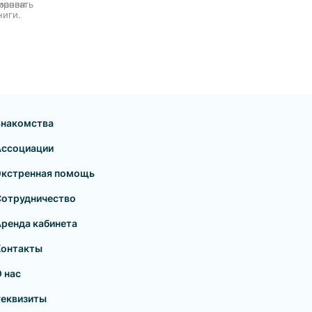
ировать
хранен
ниги.
Знакомства
Ассоциации
Экстренная помощь
Сотрудничество
ренда кабинета
Контакты
 нас
Реквизиты