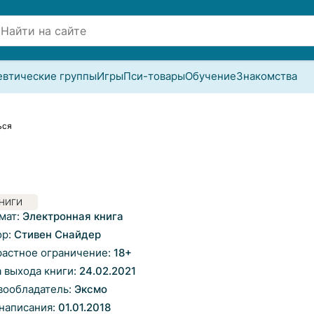
евтические группы
Игры
Пси-товары
Обучение
Знакомства
ься
НИГИ
мат:
Электронная книга
ор:
Стивен Снайдер
растное ограничение:
18
+
а выхода книги:
24.02.2021
вообладатель:
Эксмо
 написания:
01.01.2018