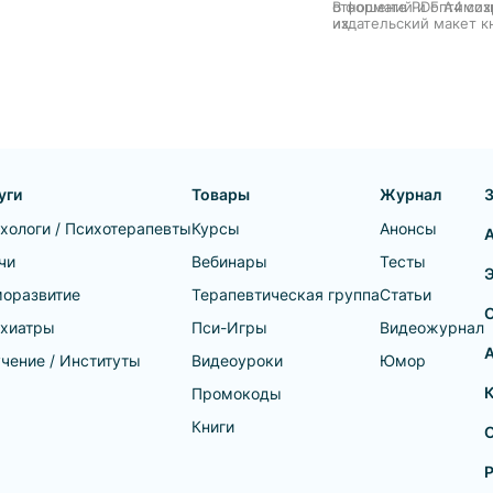
отношений и оптимиз
В формате PDF A4 со
их.
издательский макет к
уги
Товары
Журнал
хологи / Психотерапевты
Курсы
Анонсы
чи
Вебинары
Тесты
оразвитие
Терапевтическая группа
Статьи
хиатры
Пси-Игры
Видеожурнал
А
чение / Институты
Видеоуроки
Юмор
Промокоды
Книги
О