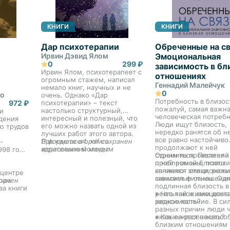
КНИГИ
КНИГИ
Дар психотерапии
Обреченные на св
Ирвин Дэвид Ялом
Эмоциональная
0
299 ₽
зависимость в бл
Ирвин Ялом, психотерапевт с
отношениях
огромным стажем, написал
Геннадий Малейчук
немало книг, научных и не
0
до
очень. Однако «Дар
Потребность в близос
972 ₽
психотерапии» – текст
пожалуй, самая важн
настолько структурный,
и
человеческая потребн
интересный и полезный, что
дения
Люди ищут близость,
его можно назвать одной из
ю трудов
нередко ранятся об н
лучших работ этого автора.
все равно настойчиво
Прежде всего книга
В формате a4.pdf сохранен
-
продолжают к ней
адресована молодым
издательский макет.
998 году
стремиться. Писатели
Одним из проявлений
терапевтам и студентам-
о ней романы, поэты
проблемной близости
психологам. Для своих
сочиняют стихи, реж
являются эмоциональ
молодых коллег Ялом может
 центре
снимают фильмы. Одн
зависимые отношения
стать мудрым и
юра
ранен
подлинная близость в
доброжелательным старшим
ва книги
реальной жизни дост
• Что такое эмоциона
наставником и помощником.
му
редкое явление. В си
зависимость?
Никаких догм, никакой
а,
разных причин люди 
напыщенности – простые и
ский
оказываются неспосо
• Как ее распознать?
ясные советы, которые не
близким отношениям 
только помогут в работе, но