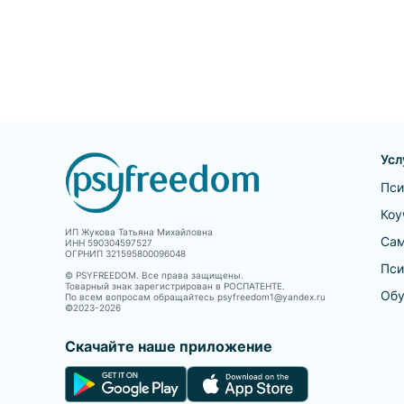
Усл
Пси
Коу
ИП Жукова Татьяна Михайловна
Сам
ИНН 590304597527
ОГРНИП 321595800096048
Пси
© PSYFREEDOM. Все права защищены.
Товарный знак зарегистрирован в РОСПАТЕНТЕ.
Обу
По всем вопросам обращайтесь psyfreedom1@yandex.ru
©2023-
2026
Скачайте наше приложение