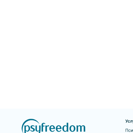
психоанализа фигур 
наиболее известных
пациентов, выделяют
основные понятия,
введенные Фрейдом 
работе, а также
прослеживается судь
понятий в хронологи
перспективе и в труд
постфрейдистов. От
место в книге уделе
изложению принцип
активного изучения
творчества Фрейда.
Усл
Пси