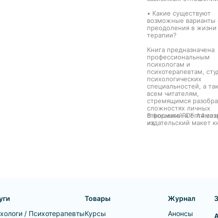
страхи – они исчезнут. Книга
и
может помочь решиться
• Какие существуют
прибегнуть к психотерапии –
ся
возможные варианты 
или же понять, что во многих
преодоления в жизни
ситуациях человек способен
в данной
терапии?
справиться сам.
ба этих
Книга предназначена
ческой
профессиональным
ах
психологам и
дельное
психотерапевтам, сту
но
психологических
ов
специальностей, а та
всем читателям,
стремящимся разобра
сложностях личных
отношений и оптимиз
В формате PDF A4 со
их.
издательский макет к
уги
Товары
Журнал
хологи / Психотерапевты
Курсы
Анонсы