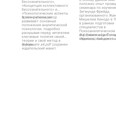
бессознательного»,
положен опыт прове
«Концепция коллективного
семинара по изучени
бессознательного» и
Зигмунда Фрейда,
«Психологические аспекты
организованного Жан
архетипа матери».
В этих работах автор
Мишелем Кинодо в 1
развивает основные
в рамках подготовки
положения аналитической
специалистов в
психологии, подробно
Психоаналитическом
раскрывая перед читателем
им. Раймона де Сосс
В формате a4.pdf сох
ключевые понятия своей
(Женева). Каждая гла
издательский макет.
теории и свой метод в
посвящена отдельно
целом.
В формате a4.pdf сохранен
произведению Фрейд
издательский макет.
причем хронологиче
принцип изложения
позволяет читателю
представить ход мыс
основателя психоанал
системность подачи
материала формируе
целостное впечатлен
изучаемой работе. П
обсуждения самого
изучаемого произвед
дается краткая инфо
социально-историче
условиях его написан
излагаются соответс
по времени факты ж
самого Фрейда, знач