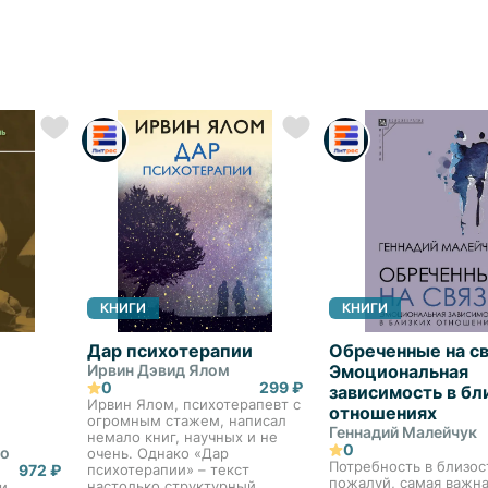
КНИГИ
КНИГИ
Дар психотерапии
Обреченные на св
Ирвин Дэвид Ялом
Эмоциональная
0
299 ₽
зависимость в бл
Ирвин Ялом, психотерапевт с
отношениях
огромным стажем, написал
Геннадий Малейчук
немало книг, научных и не
0
до
очень. Однако «Дар
Потребность в близос
972 ₽
психотерапии» – текст
пожалуй, самая важн
настолько структурный,
и