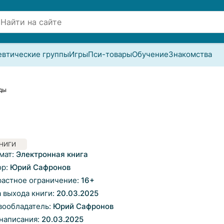
евтические группы
Игры
Пси-товары
Обучение
Знакомства
ды
НИГИ
мат:
Электронная книга
ор:
Юрий Сафронов
растное ограничение:
16
+
а выхода книги:
20.03.2025
вообладатель:
Юрий Сафронов
 написания:
20.03.2025