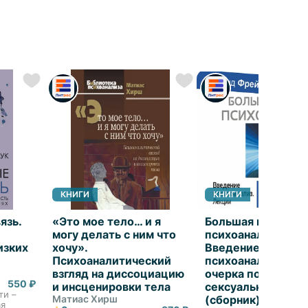
КНИГИ
КНИГИ
язь.
«Это мое тело… и я
Большая книга
могу делать с ним что
психоанализа.
изких
хочу».
Введение в
Психоаналитический
психоанализ. Три
взгляд на диссоциацию
очерка по теории
550 ₽
и инсценировки тела
сексуальности. Я 
ти –
Матиас Хирш
(сборник)
ая