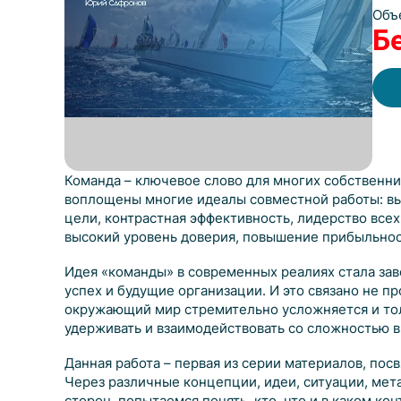
Объ
Б
Команда – ключевое слово для многих собственни
воплощены многие идеалы совместной работы: вы
цели, контрастная эффективность, лидерство всех
высокий уровень доверия, повышение прибыльнос
Идея «команды» в современных реалиях стала зав
успех и будущие организации. И это связано не пр
окружающий мир стремительно усложняется и то
удерживать и взаимодействовать со сложностью 
Данная работа – первая из серии материалов, п
Через различные концепции, идеи, ситуации, ме
сторон, попытаемся понять, кто, что и в каком ко