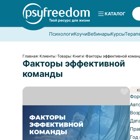
КАТАЛОГ
Психологи
Коучи
Вебинары
Курсы
Терап
Главная
Клиенты
Товары
Книги
Факторы эффективной коман
Факторы эффективной
команды
К
Фор
Авт
Воз
Дат
Пра
Год