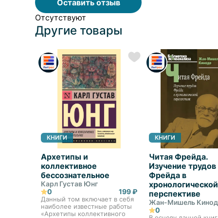
Оставить отзыв
Отсутствуют
Другие товары
КНИГИ
КНИГИ
Архетипы и
Читая Фрейда.
коллективное
Изучение трудов
бессознательное
Фрейда в
Карл Густав Юнг
хронологической
0
199 ₽
перспективе
Данный том включает в себя
Жан-Мишель Кино
наиболее известные работы
0
«Архетипы коллективного
В основу данной книг