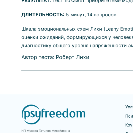
РЕЗУЛЬТАТ:
тест покажет приоритетные моде
ДЛИТЕЛЬНОСТЬ:
5 минут, 14 вопросов.
Шкала эмоциональных схем Лихи (Leahy Emotio
оценки ожиданий, формирующихся у человека
диагностику общего уровня напряженности э
Автор теста:
Роберт Лихи
Усл
Пси
Коу
ИП Жукова Татьяна Михайловна