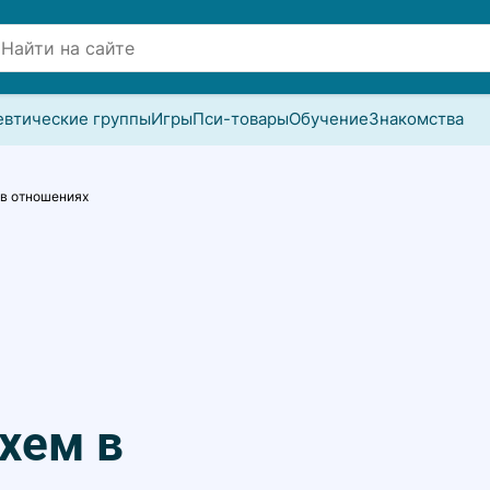
евтические группы
Игры
Пси-товары
Обучение
Знакомства
в отношениях
хем в