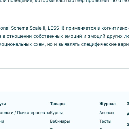
ли поведения, которые ваш партнёр проявляет по отн
nal Schema Scale II, LESS II) применяется в когнитив
 в отношении собственных эмоций и эмоций других лю
моциональных схем, но и выявлять специфические вар
уги
Товары
Журнал
хологи / Психотерапевты
Курсы
Анонсы
чи
Вебинары
Тесты