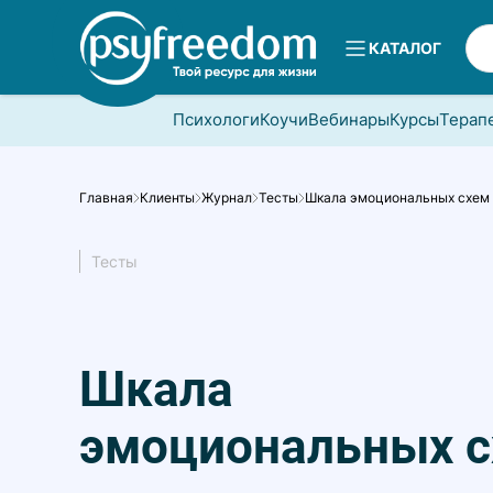
КАТАЛОГ
Психологи
Коучи
Вебинары
Курсы
Терап
Главная
Клиенты
Журнал
Тесты
Шкала эмоциональных схем 
Тесты
Шкала
эмоциональных с