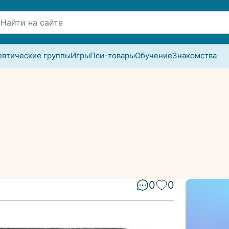
евтические группы
Игры
Пси-товары
Обучение
Знакомства
0
0