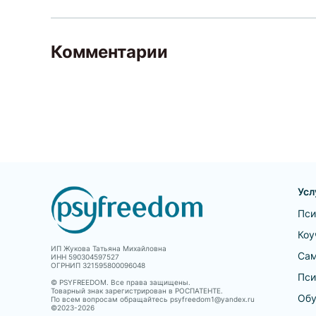
Комментарии
Усл
Пси
Коу
ИП Жукова Татьяна Михайловна
Сам
ИНН 590304597527
ОГРНИП 321595800096048
Пси
© PSYFREEDOM. Все права защищены.
Товарный знак зарегистрирован в РОСПАТЕНТЕ.
Обу
По всем вопросам обращайтесь psyfreedom1@yandex.ru
©2023-
2026