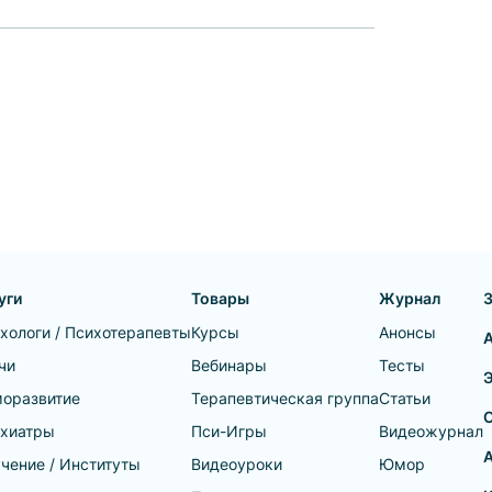
уги
Товары
Журнал
хологи / Психотерапевты
Курсы
Анонсы
чи
Вебинары
Тесты
оразвитие
Терапевтическая группа
Статьи
хиатры
Пси-Игры
Видеожурнал
А
чение / Институты
Видеоуроки
Юмор