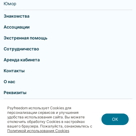
Юмор
Знакомства
Ассоциации
Экстренная помощь
Сотрудничество
Аренда кабинета
Контакты
О нас
Реквизиты
Пользовательское соглашение
Политика конфиденциальности
Psyfreedom использует Cookies для
Договор-оферта для партнеров и образовательных учреждений
персонализации сервисов и улучшения
Договор-оферта для специалистов
Блог
Карта сайта
удобства использования сайта. Вы можете
Согласие на обработку, хранение и передачу персональных данных
ОК
отключить обработку Cookies в настройках
Реквизиты
Политика использования cookies
вашего браузера. Пожалуйста, ознакомьтесь с
Договор-оферта с Клиентом
Политика безопасности платежей
Политикой использования Cookies