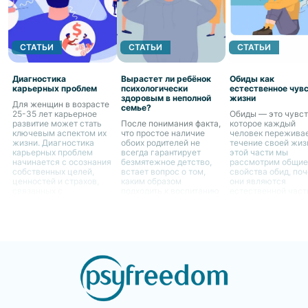
СТАТЬИ
СТАТЬИ
СТАТЬИ
Диагностика
Вырастет ли ребёнок
Обиды как
карьерных проблем
психологически
естественное чув
здоровым в неполной
жизни
Для женщин в возрасте
семье?
25-35 лет карьерное
Обиды — это чувст
развитие может стать
После понимания факта,
которое каждый
ключевым аспектом их
что простое наличие
человек переживае
жизни. Диагностика
обоих родителей не
течение своей жиз
карьерных проблем
всегда гарантирует
этой части мы
начинается с осознания
безмятежное детство,
рассмотрим общие
собственных целей,
встает вопрос о том,
свойства обид, по
ценностей и страхов,
каким образом
они являются
связанных с
подходить к воспитанию
естественной час
профессиональным
ребенка в случае
человеческого опы
ростом.
отсутствия одного из
как они могут влия
родителей. Это является
жизнь женщин.
не только вызовом для
самого ребенка, но и
для родителя,
остающегося с ним