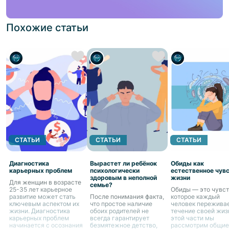
Похожие статьи
СТАТЬИ
СТАТЬИ
СТАТЬИ
Диагностика
Вырастет ли ребёнок
Обиды как
карьерных проблем
психологически
естественное чув
здоровым в неполной
жизни
Для женщин в возрасте
семье?
25-35 лет карьерное
Обиды — это чувст
развитие может стать
После понимания факта,
которое каждый
ключевым аспектом их
что простое наличие
человек переживае
жизни. Диагностика
обоих родителей не
течение своей жиз
карьерных проблем
всегда гарантирует
этой части мы
начинается с осознания
безмятежное детство,
рассмотрим общие