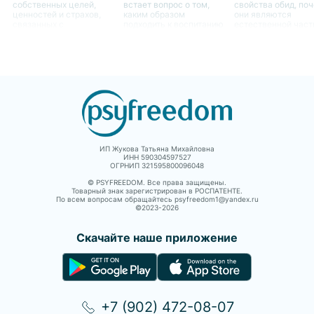
собственных целей,
встает вопрос о том,
свойства обид, по
ценностей и страхов,
каким образом
они являются
связанных с
подходить к воспитанию
естественной час
профессиональным
ребенка в случае
человеческого опы
ростом.
отсутствия одного из
как они могут влия
родителей. Это является
жизнь женщин.
не только вызовом для
самого ребенка, но и
для родителя,
остающегося с ним
ИП Жукова Татьяна Михайловна
ИНН 590304597527
ОГРНИП 321595800096048
© PSYFREEDOM. Все права защищены.
Товарный знак зарегистрирован в РОСПАТЕНТЕ.
По всем вопросам обращайтесь psyfreedom1@yandex.ru
©2023-
2026
Скачайте наше приложение
+7 (902) 472-08-07