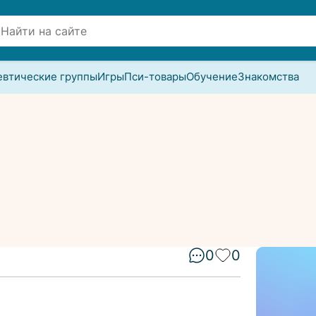
евтические группы
Игры
Пси-товары
Обучение
Знакомства
0
0