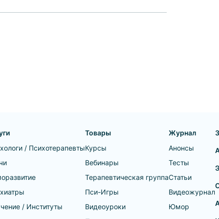
уги
Товары
Журнал
хологи / Психотерапевты
Курсы
Анонсы
чи
Вебинары
Тесты
оразвитие
Терапевтическая группа
Статьи
хиатры
Пси-Игры
Видеожурнал
А
чение / Институты
Видеоуроки
Юмор