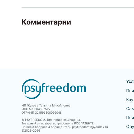
Комментарии
Усл
Пси
Коу
ИП Жукова Татьяна Михайловна
Сам
ИНН 590304597527
ОГРНИП 321595800096048
Пси
© PSYFREEDOM. Все права защищены.
Товарный знак зарегистрирован в РОСПАТЕНТЕ.
Обу
По всем вопросам обращайтесь psyfreedom1@yandex.ru
©2023-
2026