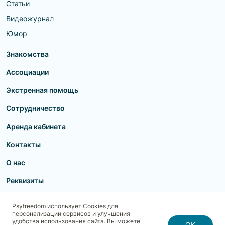
Статьи
Видеожурнал
Юмор
Знакомства
Ассоциации
Экстренная помощь
Сотрудничество
Аренда кабинета
Контакты
О нас
Реквизиты
Пользовательское соглашение
Политика конфиденциальности
Psyfreedom использует Cookies для
Договор-оферта для партнеров и образовательных учреждений
персонализации сервисов и улучшения
Договор-оферта для специалистов
Блог
Карта сайта
удобства использования сайта. Вы можете
Согласие на обработку, хранение и передачу персональных данных
ОК