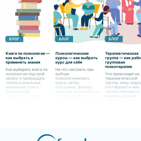
БЛОГ
БЛОГ
БЛОГ
Книги по психологии —
Психологические
Терапевтическая
как выбрать и
курсы — как выбрать
группа — как раб
применять знания
курс для себя
групповая
психотерапия
Как выбирать книги по
На что смотреть при
психологии под свой
выборе
Что происходит на
запрос и превращать
психологического
терапевтической
чтение в реальные
курса: автор,
группе, кому подхо
изменения, а не в
программа, формат,
этот формат и чем
бесконечное
практика, безопасность
группа отличается
накопление теории.
и ожидаемый результат.
индивидуальной
терапии.