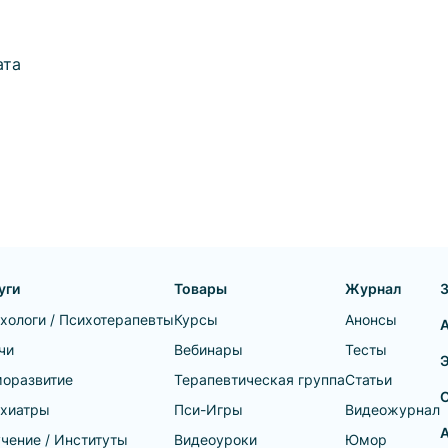
ата
уги
Товары
Журнал
хологи / Психотерапевты
Курсы
Анонсы
чи
Вебинары
Тесты
оразвитие
Терапевтическая группа
Статьи
хиатры
Пси-Игры
Видеожурнал
А
чение / Институты
Видеоуроки
Юмор