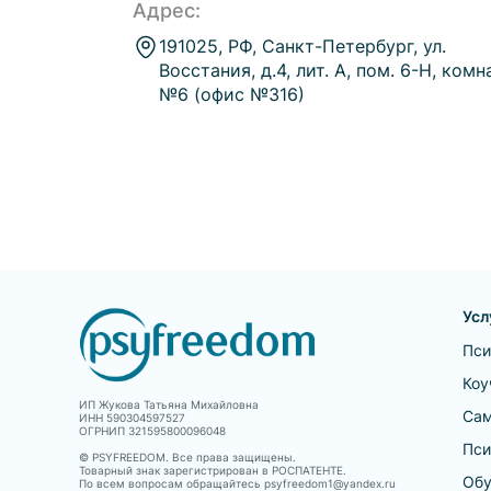
Адрес:
191025, РФ, Санкт-Петербург, ул.
Восстания, д.4, лит. А, пом. 6-Н, комн
№6 (офис №316)
Усл
Пси
Коу
ИП Жукова Татьяна Михайловна
Сам
ИНН 590304597527
ОГРНИП 321595800096048
Пси
© PSYFREEDOM. Все права защищены.
Товарный знак зарегистрирован в РОСПАТЕНТЕ.
Обу
По всем вопросам обращайтесь psyfreedom1@yandex.ru