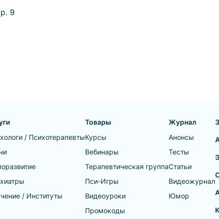
р. 9
уги
Товары
Журнал
хологи / Психотерапевты
Курсы
Анонсы
чи
Вебинары
Тесты
оразвитие
Терапевтическая группа
Статьи
хиатры
Пси-Игры
Видеожурнал
А
чение / Институты
Видеоуроки
Юмор
Промокоды